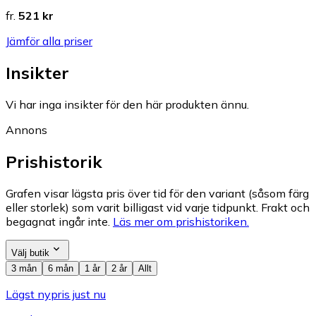
fr.
521 kr
Jämför alla priser
Insikter
Vi har inga insikter för den här produkten ännu.
Annons
Prishistorik
Grafen visar lägsta pris över tid för den variant (såsom färg
eller storlek) som varit billigast vid varje tidpunkt. Frakt och
begagnat ingår inte.
Läs mer om prishistoriken.
Välj butik
3 mån
6 mån
1 år
2 år
Allt
Lägst nypris just nu