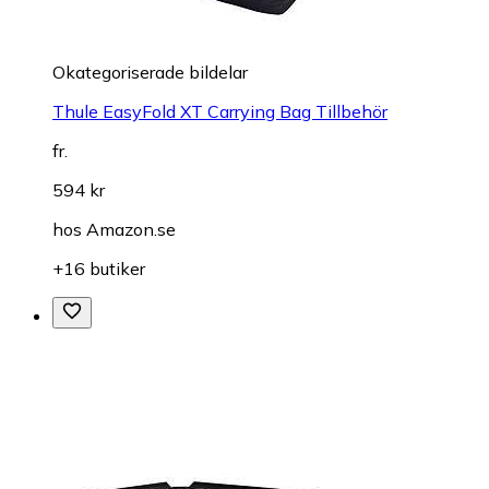
Okategoriserade bildelar
Thule EasyFold XT Carrying Bag Tillbehör
fr.
594 kr
hos
Amazon.se
+16 butiker