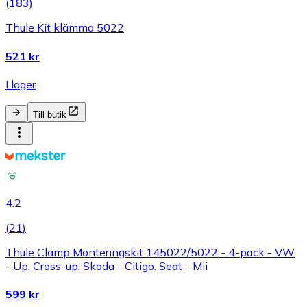
(
183
)
Thule Kit klämma 5022
521 kr
I lager
Till butik
4.2
(
21
)
Thule Clamp Monteringskit 145022/5022 - 4-pack - VW
- Up, Cross-up. Skoda - Citigo. Seat - Mii
599 kr