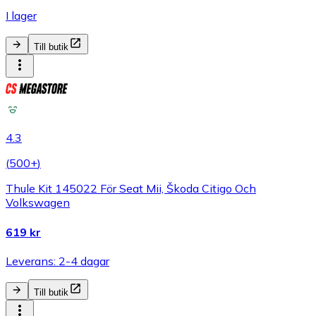
I lager
Till butik
4.3
(
500+
)
Thule Kit 145022 För Seat Mii, Škoda Citigo Och
Volkswagen
619 kr
Leverans: 2-4 dagar
Till butik