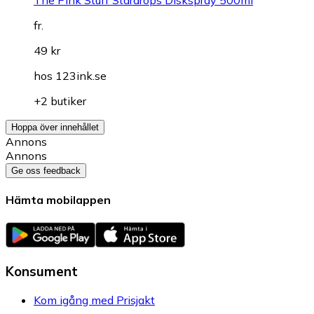
The Pink Stuff Stardrops Diskspray 500ml
fr.
49 kr
hos
123ink.se
+2 butiker
Hoppa över innehållet
Annons
Annons
Ge oss feedback
Hämta mobilappen
Konsument
Kom igång med Prisjakt