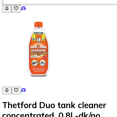
Thetford Duo tank cleaner
concentrated, 0,8l -dk/no