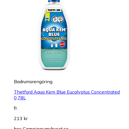
Badrumsrengöring
Thetford Aqua Kem Blue Eucalyptus Concentrated
0,78L
fr.
213 kr
hos
Campingvaruhuset.se