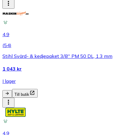
4.9
(
54
)
Stihl Svärd- & kedjepaket 3/8'' PM 50 DL, 1.3 mm
1 043 kr
I lager
Till butik
4.9