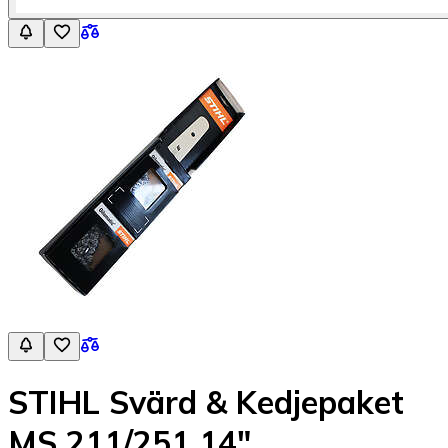
STIHL Svärd & Kedjepaket
MS 211/251 14"