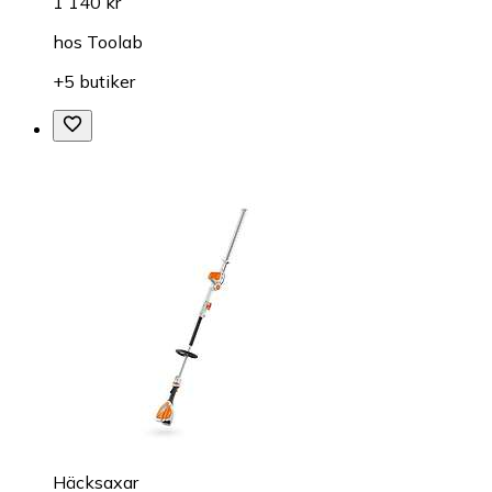
1 140 kr
hos
Toolab
+5 butiker
Häcksaxar