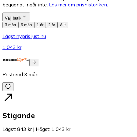
begagnat ingår inte.
Läs mer om prishistoriken.
Välj butik
3 mån
6 mån
1 år
2 år
Allt
Lägst nypris just nu
1 043 kr
Pristrend
3
mån
Stigande
Lägst
:
843 kr
|
Högst
:
1 043 kr