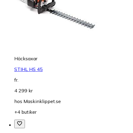
Häcksaxar
STIHL HS 45
fr.
4 299 kr
hos
Maskinklippet.se
+4 butiker