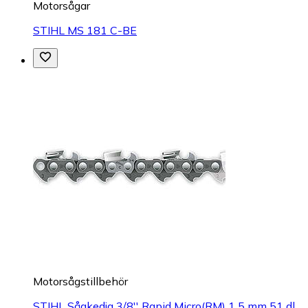
Motorsågar
STIHL MS 181 C-BE
Motorsågstillbehör
STIHL Sågkedja 3/8'' Rapid Micro(RM) 1 5 mm 51 dl