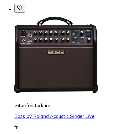
Gitarrförstärkare
Boss by Roland Acoustic Singer Live
fr.