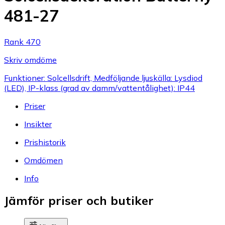
481-27
Rank 470
Skriv omdöme
Funktioner: Solcellsdrift, Medföljande ljuskälla: Lysdiod
(LED), IP-klass (grad av damm/vattentålighet): IP44
Priser
Insikter
Prishistorik
Omdömen
Info
Jämför priser och butiker