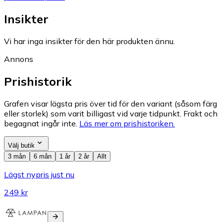
Insikter
Vi har inga insikter för den här produkten ännu.
Annons
Prishistorik
Grafen visar lägsta pris över tid för den variant (såsom färg
eller storlek) som varit billigast vid varje tidpunkt. Frakt och
begagnat ingår inte.
Läs mer om prishistoriken.
Välj butik
3 mån
6 mån
1 år
2 år
Allt
Lägst nypris just nu
249 kr