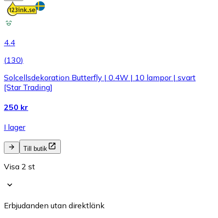
4.4
(
130
)
Solcellsdekoration Butterfly | 0.4W | 10 lampor | svart
[Star Trading]
250 kr
I lager
Till butik
Visa 2 st
Erbjudanden utan direktlänk