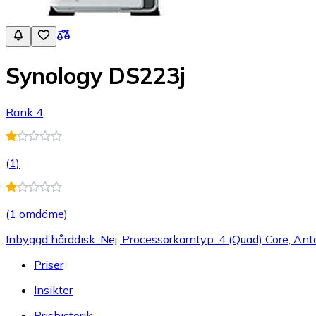
Synology DS223j
Rank 4
(
1
)
(
1 omdöme
)
Inbyggd hårddisk: Nej, Processorkärntyp: 4 (Quad) Core, Anta
Priser
Insikter
Prishistorik