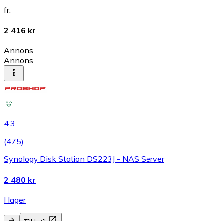
fr.
2 416 kr
Annons
Annons
4.3
(
475
)
Synology Disk Station DS223J - NAS Server
2 480 kr
I lager