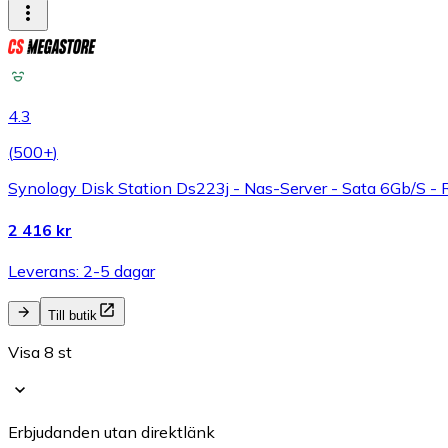
4.3
(
500+
)
Synology Disk Station Ds223j - Nas-Server - Sata 6Gb/S - Ra
2 416 kr
Leverans: 2-5 dagar
Till butik
Visa 8 st
Erbjudanden utan direktlänk