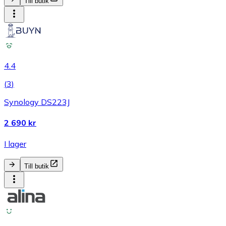
Till butik
4.4
(
3
)
Synology DS223J
2 690 kr
I lager
Till butik