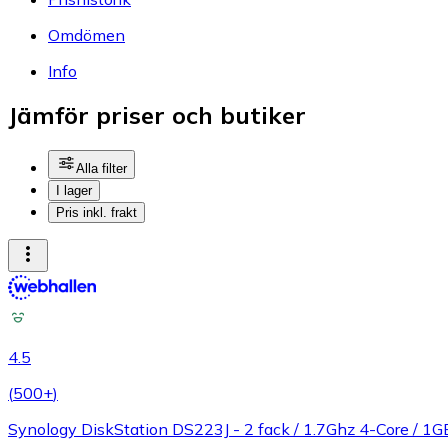
Omdömen
Info
Jämför priser och butiker
Alla filter
I lager
Pris inkl. frakt
4.5
(
500+
)
Synology DiskStation DS223J - 2 fack / 1.7Ghz 4-Core / 1