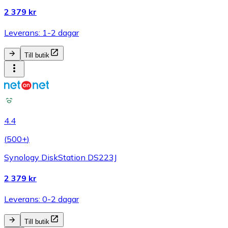
2 379 kr
Leverans: 1-2 dagar
Till butik
4.4
(
500+
)
Synology DiskStation DS223J
2 379 kr
Leverans: 0-2 dagar
Till butik