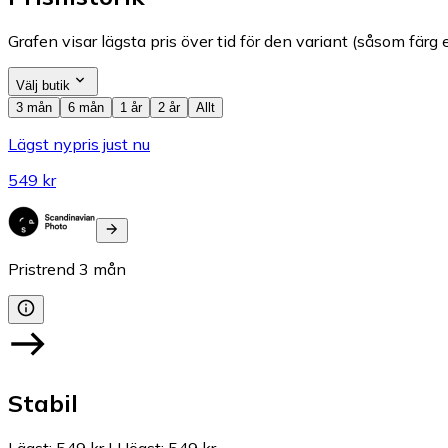
Grafen visar lägsta pris över tid för den variant (såsom färg e
Välj butik
3 mån
6 mån
1 år
2 år
Allt
Lägst nypris just nu
549 kr
Pristrend
3
mån
Stabil
Lägst
:
549 kr
|
Högst
:
549 kr