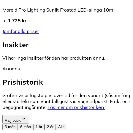
Mareld Pro Lighting Sunlit Frostad LED-slinga 10m
fr.
1 725 kr
Jämför alla priser
Insikter
Vi har inga insikter för den här produkten ännu.
Annons
Prishistorik
Grafen visar lägsta pris över tid för den variant (såsom färg
eller storlek) som varit billigast vid varje tidpunkt. Frakt och
begagnat ingår inte.
Läs mer om prishistoriken.
Välj butik
3 mån
6 mån
1 år
2 år
Allt