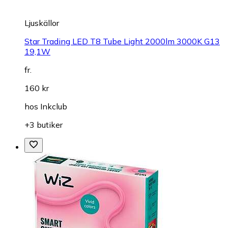
Ljuskällor
Star Trading LED T8 Tube Light 2000lm 3000K G13
19,1W
fr.
160 kr
hos
Inkclub
+3 butiker