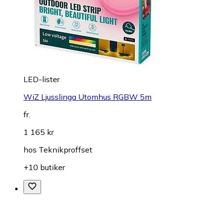
LED-lister
WiZ Ljusslinga Utomhus RGBW 5m
fr.
1 165 kr
hos
Teknikproffset
+10 butiker