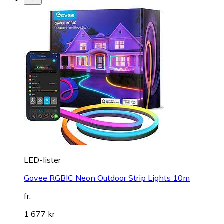
LED-lister
Govee RGBIC Neon Outdoor Strip Lights 10m
fr.
1 677 kr