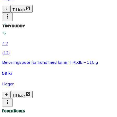
Till butik
4.2
(
12
)
Belöningspaté för hund med lamm TRIXIE – 110 g
59 kr
I lager
Till butik