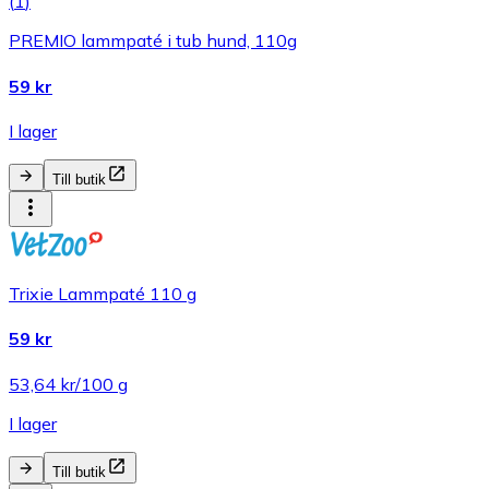
(
1
)
PREMIO lammpaté i tub hund, 110g
59 kr
I lager
Till butik
Trixie Lammpaté 110 g
59 kr
53,64 kr/100 g
I lager
Till butik