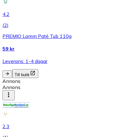
4.2
(
2
)
PREMIO Lamm Paté Tub 110g
59 kr
Leverans: 1-4 dagar
Till butik
Annons
Annons
2.3