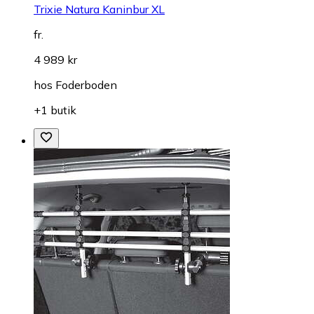
Trixie Natura Kaninbur XL
fr.
4 989 kr
hos
Foderboden
+1 butik