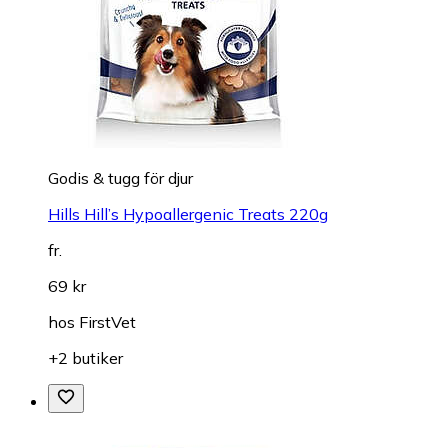
Godis & tugg för djur
Hills Hill’s Hypoallergenic Treats 220g
fr.
69 kr
hos
FirstVet
+2 butiker