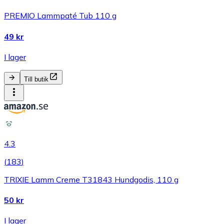
PREMIO Lammpaté Tub 110 g
49 kr
I lager
Till butik
4.3
(
183
)
TRIXIE Lamm Creme T31843 Hundgodis, 110 g
50 kr
I lager