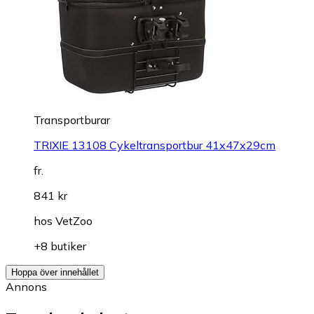
Transportburar
TRIXIE 13108 Cykeltransportbur 41x47x29cm
fr.
841 kr
hos
VetZoo
+8 butiker
Hoppa över innehållet
Annons