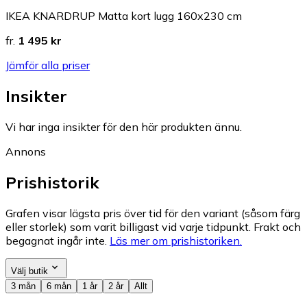
IKEA KNARDRUP Matta kort lugg 160x230 cm
fr.
1 495 kr
Jämför alla priser
Insikter
Vi har inga insikter för den här produkten ännu.
Annons
Prishistorik
Grafen visar lägsta pris över tid för den variant (såsom färg
eller storlek) som varit billigast vid varje tidpunkt. Frakt och
begagnat ingår inte.
Läs mer om prishistoriken.
Välj butik
3 mån
6 mån
1 år
2 år
Allt