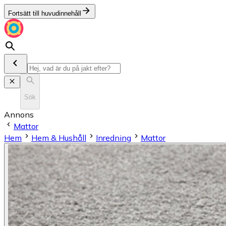
Fortsätt till huvudinnehåll
Sök
Annons
Mattor
Hem
Hem & Hushåll
Inredning
Mattor