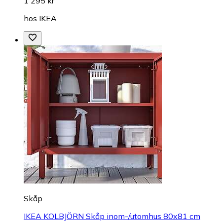
1 295 kr
hos
IKEA
Skåp
IKEA KOLBJÖRN Skåp inom-/utomhus 80x81 cm