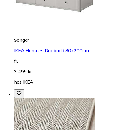
Sängar
IKEA Hemnes Dagbädd 80x200cm
fr.
3 495 kr
hos
IKEA