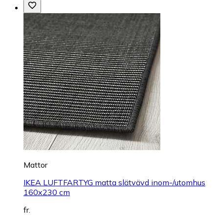
Mattor
IKEA LUFTFARTYG matta slätvävd inom-/utomhus
160x230 cm
fr.