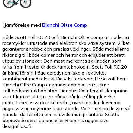
I jämförelse med
Bianchi Oltre Comp
Både Scott Foil RC 20 och Bianchi Oltre Comp är moderna
racercyklar utrustade med elektroniska växelsystem, vilket
garanterar snabba och precisa växlingar. Båda modellerna
riktar sig till både damer och herrar och erbjuder ett brett
utbud av storlekar. Den mest markanta skillnaden som
lyfts fram i tester är dock ramteknologin; Scott Foil RC 20
är känd för sin höga aerodynamiska effektivitet
kombinerat med relativt låg vikt tack vare HMX-kolfibern.
Bianchi Oltre Comp använder däremot en stelare
kolfiberkonstruktion utan Bianchis Countervail-dämpning,
vilket kan resultera i en något hårdare åkupplevelse
jämfört med vissa konkurrenter, även om den levererar
aggressiv aerodynamisk prestanda. Valet mellan dessa två
handlar därför ofta om huruvida man prioriterar Scotts
beprövade aero-balans eller Bianchis aggressiva
designfilosofi.