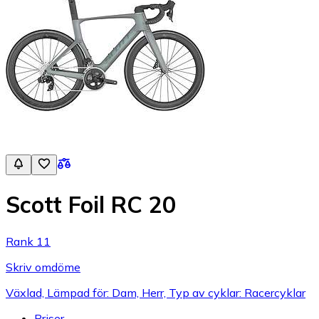
Scott Foil RC 20
Rank 11
Skriv omdöme
Växlad, Lämpad för: Dam, Herr, Typ av cyklar: Racercyklar
Priser