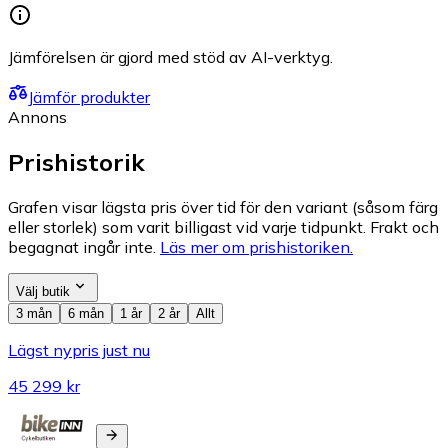
Jämförelsen är gjord med stöd av AI-verktyg.
Jämför produkter
Annons
Prishistorik
Grafen visar lägsta pris över tid för den variant (såsom färg
eller storlek) som varit billigast vid varje tidpunkt. Frakt och
begagnat ingår inte.
Läs mer om prishistoriken.
Välj butik
3 mån
6 mån
1 år
2 år
Allt
Lägst nypris just nu
45 299 kr