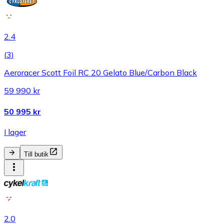
2.4
(
3
)
Aeroracer Scott Foil RC 20 Gelato Blue/Carbon Black
59 990 kr
50 995 kr
I lager
Till butik
2.0