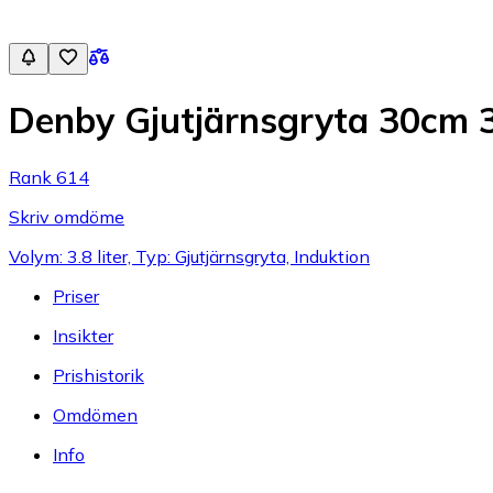
Denby Gjutjärnsgryta 30cm 
Rank 614
Skriv omdöme
Volym: 3.8 liter, Typ: Gjutjärnsgryta, Induktion
Priser
Insikter
Prishistorik
Omdömen
Info