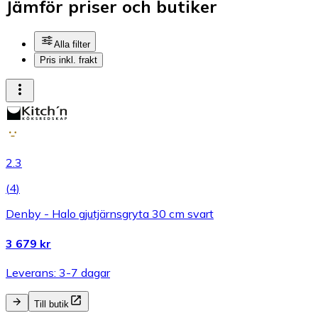
Jämför priser och butiker
Alla filter
Pris inkl. frakt
2.3
(
4
)
Denby - Halo gjutjärnsgryta 30 cm svart
3 679 kr
Leverans: 3-7 dagar
Till butik