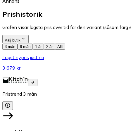
Annons
Prishistorik
Grafen visar lägsta pris över tid för den variant (såsom färg e
Välj butik
3 mån
6 mån
1 år
2 år
Allt
Lägst nypris just nu
3 679 kr
Pristrend
3
mån