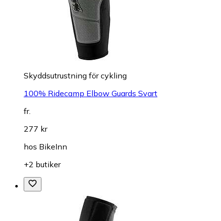
Skyddsutrustning för cykling
100% Ridecamp Elbow Guards Svart
fr.
277 kr
hos
BikeInn
+2 butiker