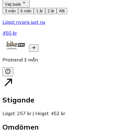
Välj butik
3 mån
6 mån
1 år
2 år
Allt
Lägst nypris just nu
450 kr
Pristrend
3
mån
Stigande
Lägst
:
257 kr
|
Högst
:
452 kr
Omdömen