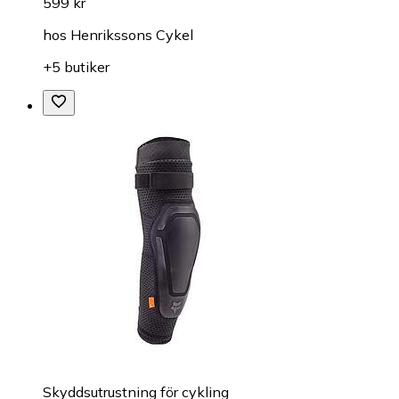
599 kr
hos
Henrikssons Cykel
+5 butiker
Skyddsutrustning för cykling