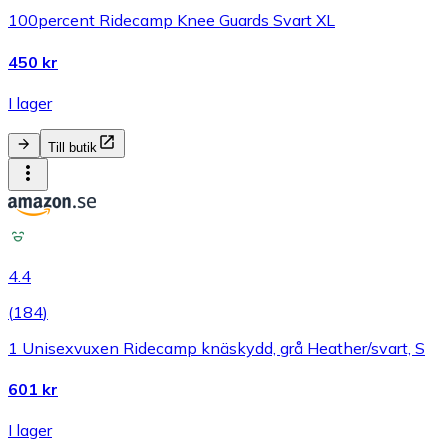
100percent Ridecamp Knee Guards Svart XL
450 kr
I lager
Till butik
4.4
(
184
)
1 Unisexvuxen Ridecamp knäskydd, grå Heather/svart, S
601 kr
I lager