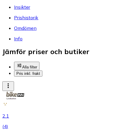
Insikter
Prishistorik
Omdömen
Info
Jämför priser och butiker
Alla filter
Pris inkl. frakt
2.1
(
4
)