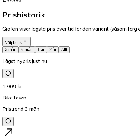
Annons
Prishistorik
Grafen visar lägsta pris över tid för den variant (såsom färg e
Välj butik
3 mån
6 mån
1 år
2 år
Allt
Lägst nypris just nu
1 909 kr
BikeTown
Pristrend
3
mån