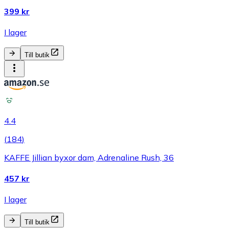
399 kr
I lager
Till butik
4.4
(
184
)
KAFFE Jillian byxor dam, Adrenaline Rush, 36
457 kr
I lager
Till butik