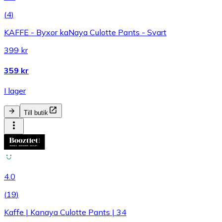
(
4
)
KAFFE - Byxor kaNaya Culotte Pants - Svart
399 kr
359 kr
I lager
Till butik
4.0
(
19
)
Kaffe | Kanaya Culotte Pants | 34