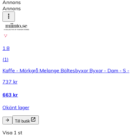
Annons
Annons
1.8
(
1
)
Kaffe - Mörkgrå Melange Bältesbyxor Byxor - Dam - S -
737 kr
663 kr
Okänt lager
Till butik
Visa 1 st