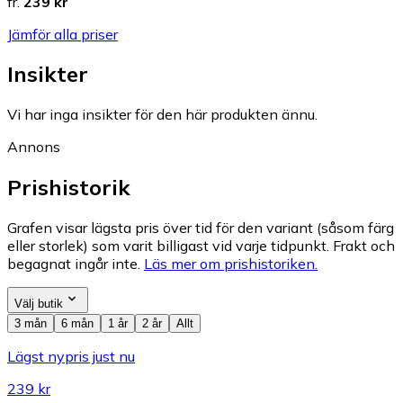
fr.
239 kr
Jämför alla priser
Insikter
Vi har inga insikter för den här produkten ännu.
Annons
Prishistorik
Grafen visar lägsta pris över tid för den variant (såsom färg
eller storlek) som varit billigast vid varje tidpunkt. Frakt och
begagnat ingår inte.
Läs mer om prishistoriken.
Välj butik
3 mån
6 mån
1 år
2 år
Allt
Lägst nypris just nu
239 kr