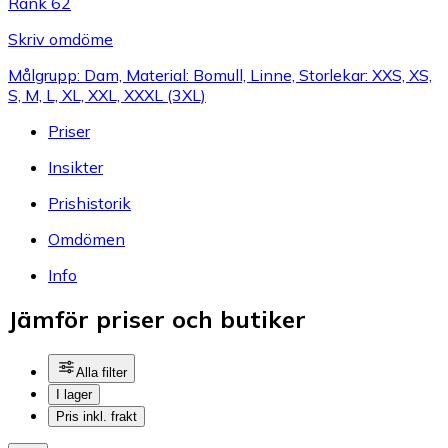
Rank 62
Skriv omdöme
Målgrupp: Dam, Material: Bomull, Linne, Storlekar: XXS, XS,
S, M, L, XL, XXL, XXXL (3XL)
Priser
Insikter
Prishistorik
Omdömen
Info
Jämför priser och butiker
Alla filter
I lager
Pris inkl. frakt