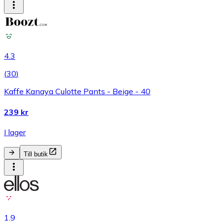
4.3
(
30
)
Kaffe Kanaya Culotte Pants - Beige - 40
239 kr
I lager
Till butik
1.9