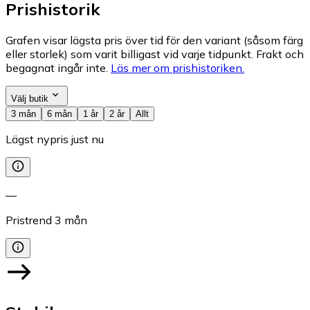
Prishistorik
Grafen visar lägsta pris över tid för den variant (såsom färg
eller storlek) som varit billigast vid varje tidpunkt. Frakt och
begagnat ingår inte.
Läs mer om prishistoriken.
Välj butik
3 mån
6 mån
1 år
2 år
Allt
Lägst nypris just nu
—
Pristrend
3
mån