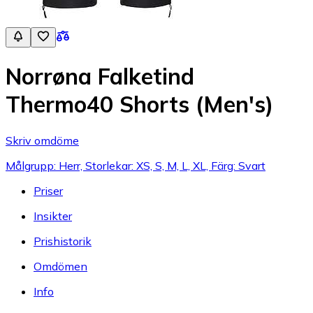
Norrøna Falketind
Thermo40 Shorts (Men's)
Skriv omdöme
Målgrupp: Herr, Storlekar: XS, S, M, L, XL, Färg: Svart
Priser
Insikter
Prishistorik
Omdömen
Info