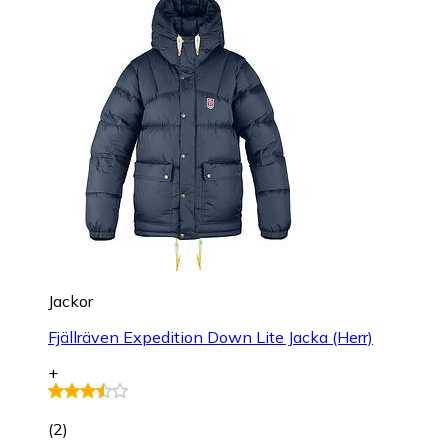
Jackor
Fjällräven Expedition Down Lite Jacka (Herr)
+
(
2
)