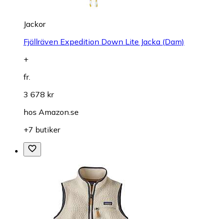
Jackor
Fjällräven Expedition Down Lite Jacka (Dam)
+
fr.
3 678 kr
hos
Amazon.se
+7 butiker