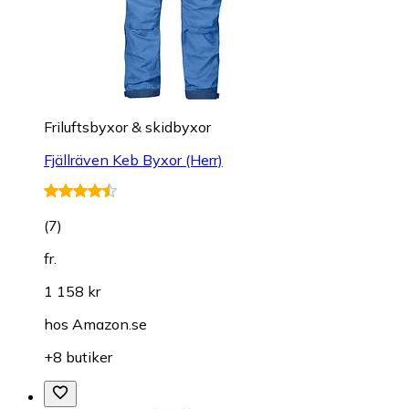
Friluftsbyxor & skidbyxor
Fjällräven Keb Byxor (Herr)
(
7
)
fr.
1 158 kr
hos
Amazon.se
+8 butiker