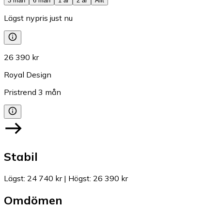
3 mån
6 mån
1 år
2 år
Allt
Lägst nypris just nu
26 390 kr
Royal Design
Pristrend
3
mån
Stabil
Lägst
:
24 740 kr
|
Högst
:
26 390 kr
Omdömen