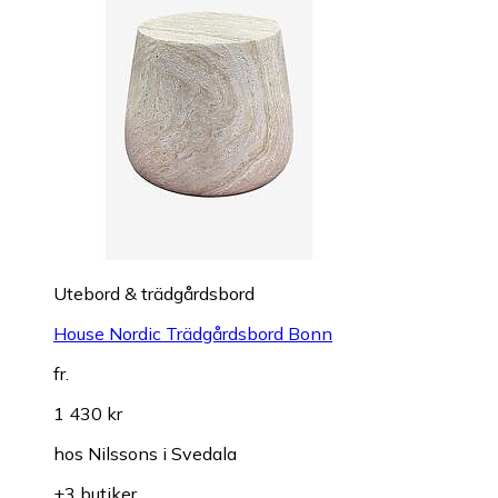
Utebord & trädgårdsbord
House Nordic Trädgårdsbord Bonn
fr.
1 430 kr
hos
Nilssons i Svedala
+3 butiker