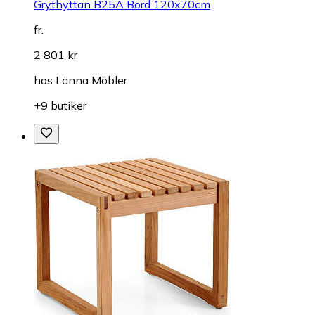
Grythyttan B25A Bord 120x70cm
fr.
2 801 kr
hos
Länna Möbler
+9 butiker