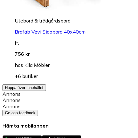
Utebord & trädgårdsbord
Brafab Vevi Sidobord 40x40cm
fr.
756 kr
hos
Kila Möbler
+6 butiker
Hoppa över innehållet
Annons
Annons
Annons
Ge oss feedback
Hämta mobilappen