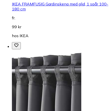
IKEA FRAMFUSIG Gardinskena med glid, 1 spår 100-
180 cm
fr.
99 kr
hos
IKEA