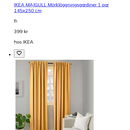
IKEA MAJGULL Mörkläggningsgardiner 1 par
145x250 cm
fr.
399 kr
hos
IKEA