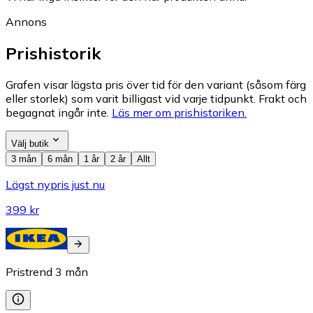
Annons
Prishistorik
Grafen visar lägsta pris över tid för den variant (såsom färg
eller storlek) som varit billigast vid varje tidpunkt. Frakt och
begagnat ingår inte.
Läs mer om prishistoriken.
Välj butik
3 mån
6 mån
1 år
2 år
Allt
Lägst nypris just nu
399 kr
Pristrend
3
mån