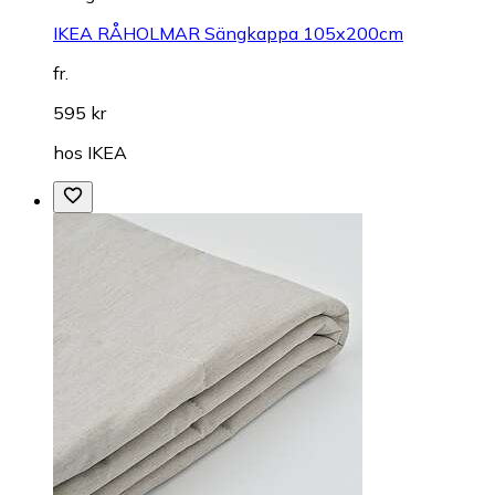
IKEA RÅHOLMAR Sängkappa 105x200cm
fr.
595 kr
hos
IKEA