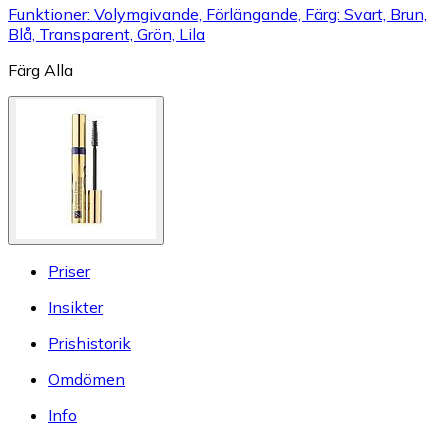
Funktioner: Volymgivande, Förlängande, Färg: Svart, Brun,
Blå, Transparent, Grön, Lila
Färg
Alla
Priser
Insikter
Prishistorik
Omdömen
Info