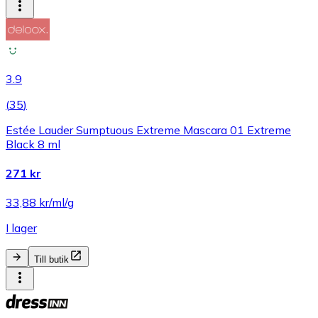
3.9
(
35
)
Estée Lauder Sumptuous Extreme Mascara 01 Extreme
Black 8 ml
271 kr
33,88 kr/ml/g
I lager
Till butik