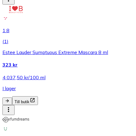
1.8
(
1
)
Estee Lauder Sumptuous Extreme Mascara 8 ml
323 kr
4 037,50 kr/100 ml
I lager
Till butik