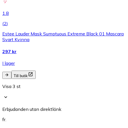
1.8
(
2
)
Estee Lauder Mask Sumptuous Extreme Black 01 Mascara
Svart Kvinna
297 kr
I lager
Till butik
Visa 3 st
Erbjudanden utan direktlänk
fr.