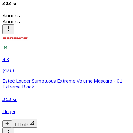
303 kr
Annons
Annons
4.3
(
476
)
Esteé Lauder Sumptuous Extreme Volume Mascara - 01
Extreme Black
313 kr
I lager
Till butik