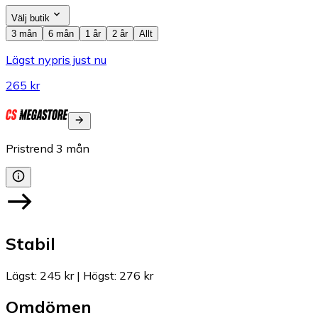
Välj butik
3 mån
6 mån
1 år
2 år
Allt
Lägst nypris just nu
265 kr
Pristrend
3
mån
Stabil
Lägst
:
245 kr
|
Högst
:
276 kr
Omdömen