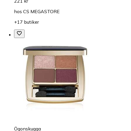
221 kr
hos
CS MEGASTORE
+17 butiker
Ögonskugga