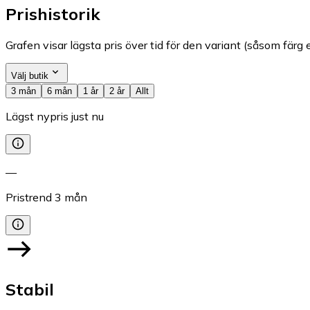
Prishistorik
Grafen visar lägsta pris över tid för den variant (såsom färg e
Välj butik
3 mån
6 mån
1 år
2 år
Allt
Lägst nypris just nu
—
Pristrend
3
mån
Stabil