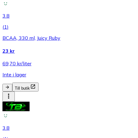
3.8
(
1
)
BCAA, 330 ml, Juicy Ruby
23 kr
69,70 kr/liter
Inte i lager
Till butik
3.8