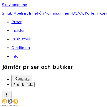
Skriv omdöme
Smak: Apelsin, Innehåll/Näringsämnen: BCAA, Koffein, Kon
Priser
Insikter
Prishistorik
Omdömen
Info
Jämför priser och butiker
Alla filter
Pris inkl. frakt