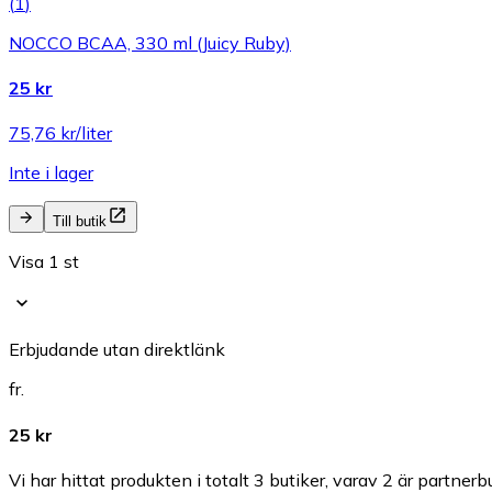
(
1
)
NOCCO BCAA, 330 ml (Juicy Ruby)
25 kr
75,76 kr/liter
Inte i lager
Till butik
Visa 1 st
Erbjudande utan direktlänk
fr.
25 kr
Vi har hittat produkten i totalt 3 butiker, varav 2 är partnerbu