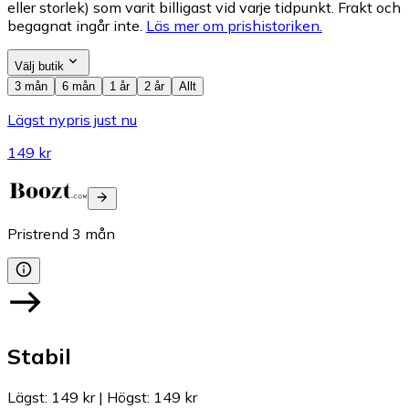
eller storlek) som varit billigast vid varje tidpunkt. Frakt och
begagnat ingår inte.
Läs mer om prishistoriken.
Välj butik
3 mån
6 mån
1 år
2 år
Allt
Lägst nypris just nu
149 kr
Pristrend
3
mån
Stabil
Lägst
:
149 kr
|
Högst
:
149 kr