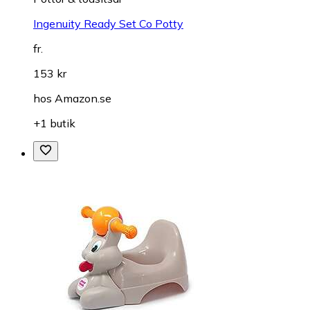
Ingenuity Ready Set Co Potty
fr.
153 kr
hos
Amazon.se
+1 butik