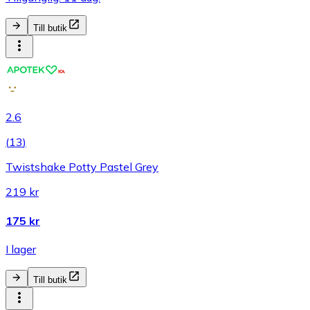
Till butik
2.6
(
13
)
Twistshake Potty Pastel Grey
219 kr
175 kr
I lager
Till butik