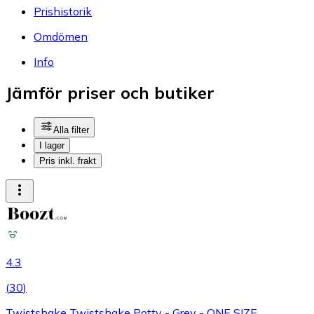
Prishistorik
Omdömen
Info
Jämför priser och butiker
Alla filter
I lager
Pris inkl. frakt
4.3
(
30
)
Twistshake Twistshake Potty - Grey - ONE SIZE