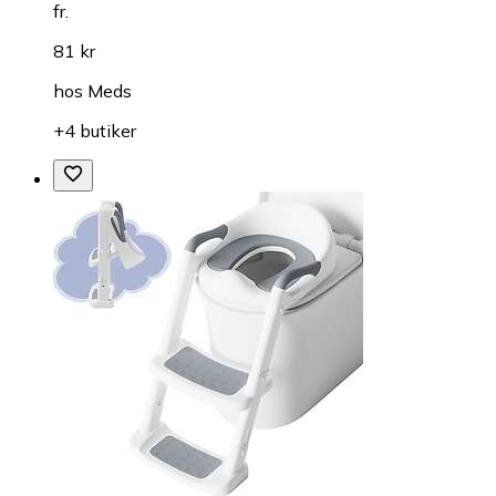
fr.
81 kr
hos
Meds
+4 butiker