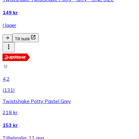
149 kr
I lager
Till butik
4.2
(
131
)
Twistshake Potty Pastel Grey
218 kr
153 kr
Tillgänglig: 11 aug.