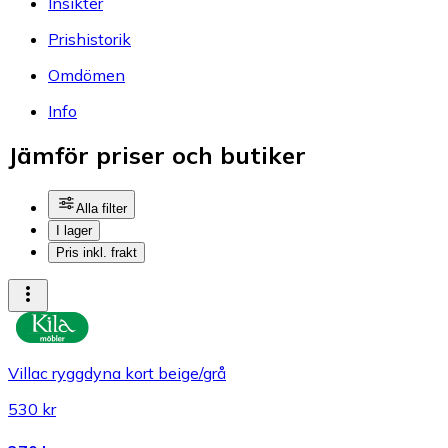
Insikter
Prishistorik
Omdömen
Info
Jämför priser och butiker
Alla filter
I lager
Pris inkl. frakt
Villac ryggdyna kort beige/grå
530 kr