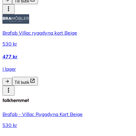
Till butik
Brafab Villac ryggdyna kort Beige
530 kr
477 kr
I lager
Till butik
Brafab - Villac Ryggdyna Kort Beige
530 kr