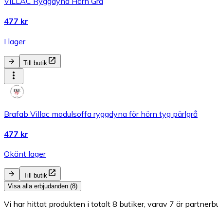
VILLAC Ryggdyna Hörn Grå
477 kr
I lager
Till butik
Brafab Villac modulsoffa ryggdyna för hörn tyg pärlgrå
477 kr
Okänt lager
Till butik
Visa alla erbjudanden (8)
Vi har hittat produkten i totalt 8 butiker, varav 7 är partnerbu