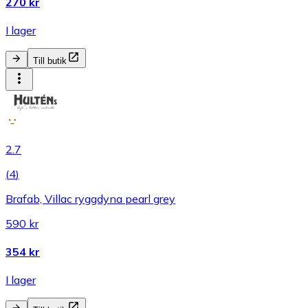
270 kr
I lager
Till butik
2.7
(
4
)
Brafab, Villac ryggdyna pearl grey
590 kr
354 kr
I lager