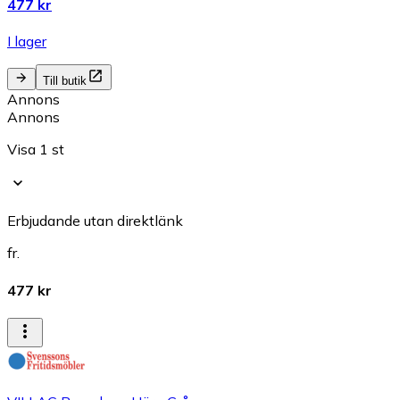
477 kr
I lager
Till butik
Annons
Annons
Visa 1 st
Erbjudande utan direktlänk
fr.
477 kr