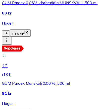
GUM Paroex 0,06% klorhexidin MUNSKVÄLL 500 ml
80 kr
I lager
Till butik
4.2
(
131
)
GUM Paroex Munskölj 0,06 %, 500 ml
81 kr
I lager