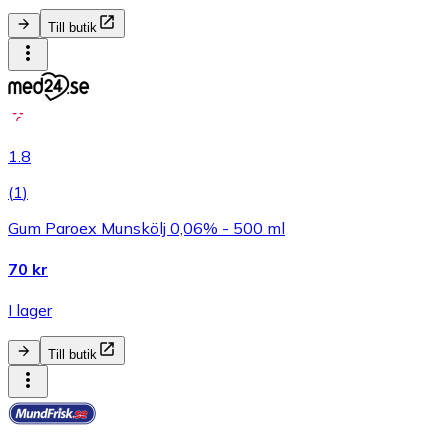
Till butik
1.8
(
1
)
Gum Paroex Munskölj 0,06% - 500 ml
70 kr
I lager
Till butik