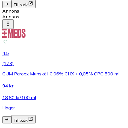
Till butik
Annons
Annons
4.5
(
173
)
GUM Paroex Munskölj 0,06% CHX + 0,05% CPC 500 ml
94 kr
18,80 kr/100 ml
I lager
Till butik