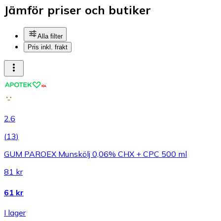
Jämför priser och butiker
Alla filter
Pris inkl. frakt
2.6
(
13
)
GUM PAROEX Munskölj 0,06% CHX + CPC 500 ml
81 kr
61 kr
I lager