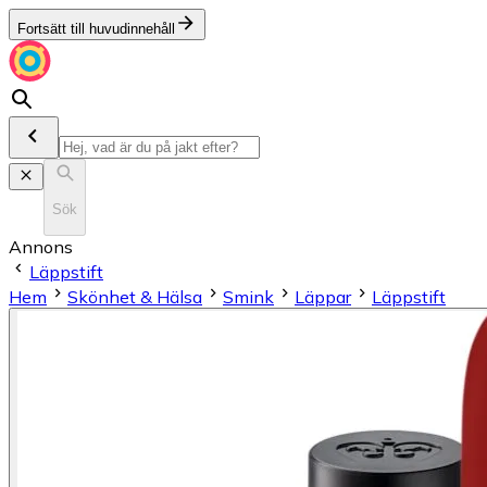
Fortsätt till huvudinnehåll
Sök
Annons
Läppstift
Hem
Skönhet & Hälsa
Smink
Läppar
Läppstift