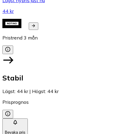
Lägst nypris just nu
44 kr
Pristrend
3
mån
Stabil
Lägst
:
44 kr
|
Högst
:
44 kr
Prisprognos
Bevaka pris