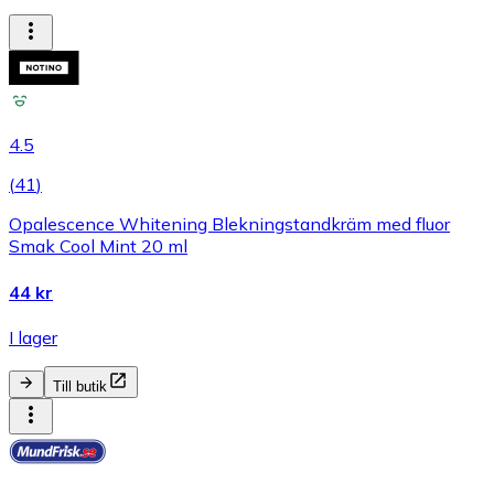
4.5
(
41
)
Opalescence Whitening Blekningstandkräm med fluor
Smak Cool Mint 20 ml
44 kr
I lager
Till butik