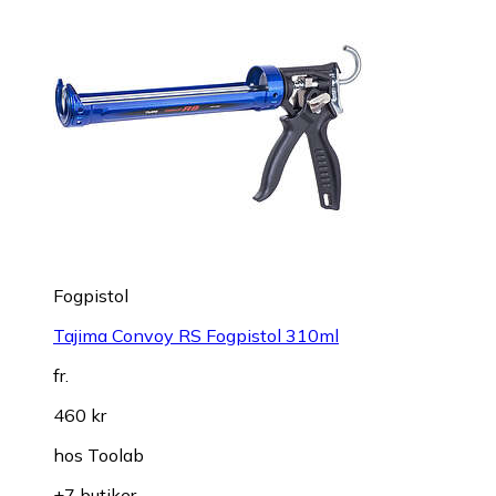
Fogpistol
Tajima Convoy RS Fogpistol 310ml
fr.
460 kr
hos
Toolab
+7 butiker