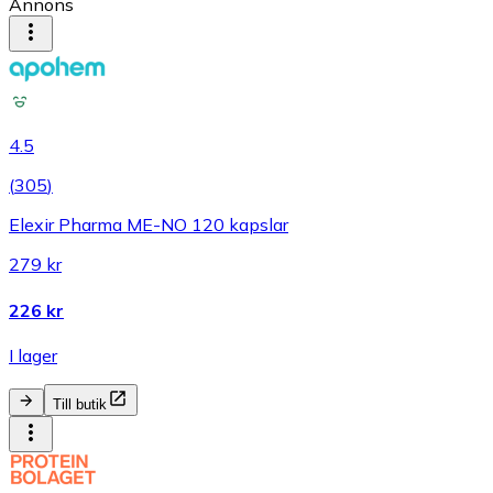
Annons
4.5
(
305
)
Elexir Pharma ME-NO 120 kapslar
279 kr
226 kr
I lager
Till butik