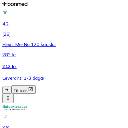
4.2
(
28
)
Elexir Me-No 120 kapslar
283 kr
212 kr
Leverans: 1-3 dagar
Till butik
3.8