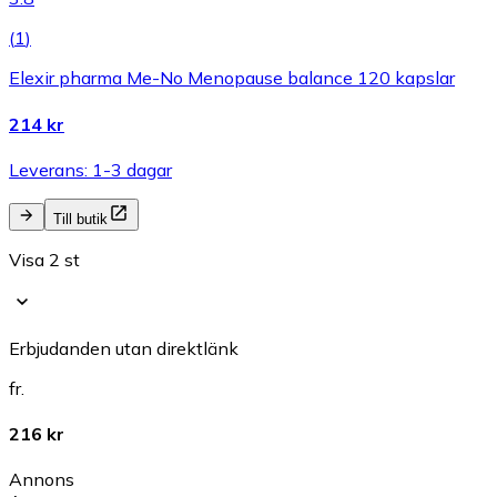
(
1
)
Elexir pharma Me-No Menopause balance 120 kapslar
214 kr
Leverans: 1-3 dagar
Till butik
Visa 2 st
Erbjudanden utan direktlänk
fr.
216 kr
Annons