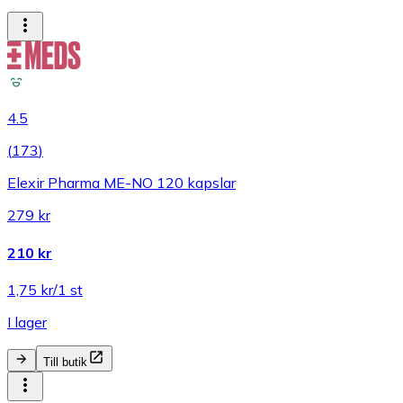
4.5
(
173
)
Elexir Pharma ME-NO 120 kapslar
279 kr
210 kr
1,75 kr/1 st
I lager
Till butik