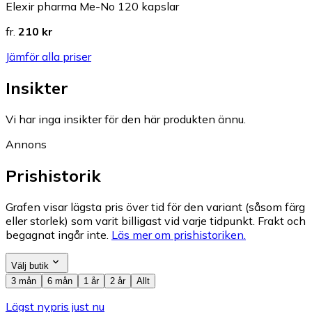
Elexir pharma Me-No 120 kapslar
fr.
210 kr
Jämför alla priser
Insikter
Vi har inga insikter för den här produkten ännu.
Annons
Prishistorik
Grafen visar lägsta pris över tid för den variant (såsom färg
eller storlek) som varit billigast vid varje tidpunkt. Frakt och
begagnat ingår inte.
Läs mer om prishistoriken.
Välj butik
3 mån
6 mån
1 år
2 år
Allt
Lägst nypris just nu