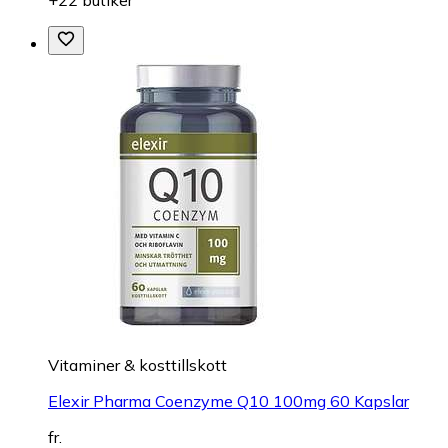
Vitaminer & kosttillskott
Elexir Pharma Coenzyme Q10 100mg 60 Kapslar
fr.