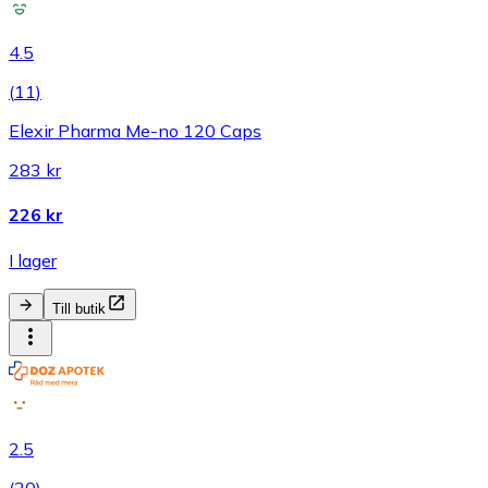
4.5
(
11
)
Elexir Pharma Me-no 120 Caps
283 kr
226 kr
I lager
Till butik
2.5
(
20
)