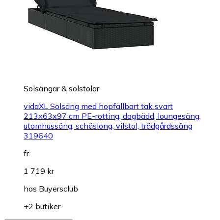
Solsängar & solstolar
vidaXL Solsäng med hopfällbart tak svart
213x63x97 cm PE-rotting, dagbädd, loungesäng,
utomhussäng, schäslong, vilstol, trädgårdssäng
319640
fr.
1 719 kr
hos
Buyersclub
+2 butiker