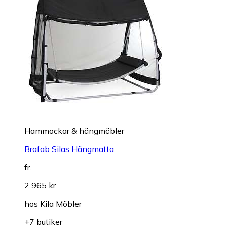
Hammockar & hängmöbler
Brafab Silas Hängmatta
fr.
2 965 kr
hos
Kila Möbler
+7 butiker