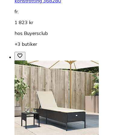
konstrotting 368280
fr.
1 823 kr
hos
Buyersclub
+3 butiker