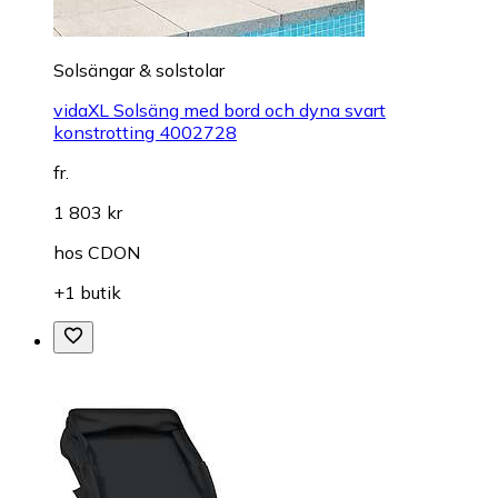
Solsängar & solstolar
vidaXL Solsäng med bord och dyna svart
konstrotting 4002728
fr.
1 803 kr
hos
CDON
+1 butik