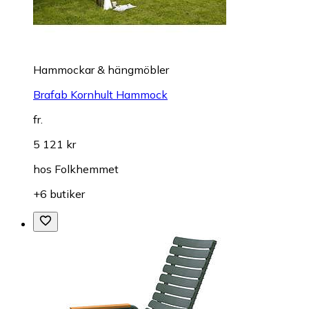
Hammockar & hängmöbler
Brafab Kornhult Hammock
fr.
5 121 kr
hos
Folkhemmet
+6 butiker