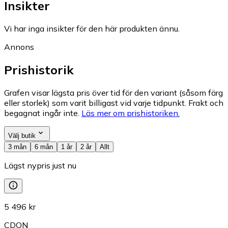
Insikter
Vi har inga insikter för den här produkten ännu.
Annons
Prishistorik
Grafen visar lägsta pris över tid för den variant (såsom färg
eller storlek) som varit billigast vid varje tidpunkt. Frakt och
begagnat ingår inte.
Läs mer om prishistoriken.
Välj butik
3 mån
6 mån
1 år
2 år
Allt
Lägst nypris just nu
5 496 kr
CDON