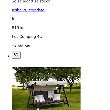
Solsängar & solstolar
Isabella Strandstol
fr.
819 kr
hos
Camping 4U
+3 butiker