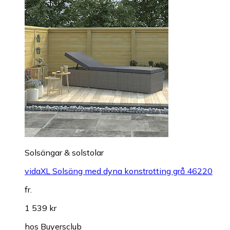
Solsängar & solstolar
vidaXL Solsäng med dyna konstrotting grå 46220
fr.
1 539 kr
hos
Buyersclub