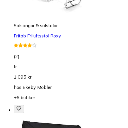
Solsängar & solstolar
Fritab Friluftsstol Roxy
(
2
)
fr.
1 095 kr
hos
Ekeby Möbler
+6 butiker