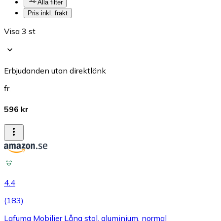
Alla filter
Pris inkl. frakt
Visa 3 st
Erbjudanden utan direktlänk
fr.
596 kr
4.4
(
183
)
Lafuma Mobilier Lång stol, aluminium, normal