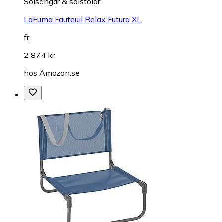
Solsängar & solstolar
LaFuma Fauteuil Relax Futura XL
fr.
2 874 kr
hos
Amazon.se