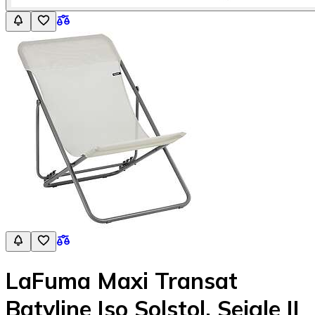
LaFuma Maxi Transat
Batyline Iso Solstol, Seigle II