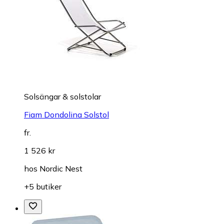
Solsängar & solstolar
Fiam Dondolina Solstol
fr.
1 526 kr
hos
Nordic Nest
+5 butiker