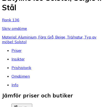
Stål
Rank 136
Skriv omdöme
Material: Aluminium, Färg: Grå, Beige, Trä/natur, Typ av
möbel: Solstol
Priser
Insikter
Prishistorik
Omdömen
Info
Jämför priser och butiker