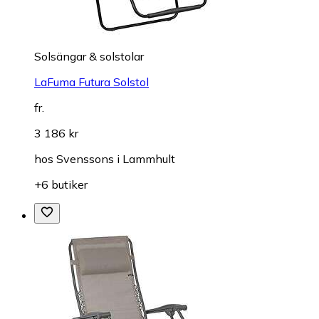
Solsängar & solstolar
LaFuma Futura Solstol
fr.
3 186 kr
hos
Svenssons i Lammhult
+6 butiker