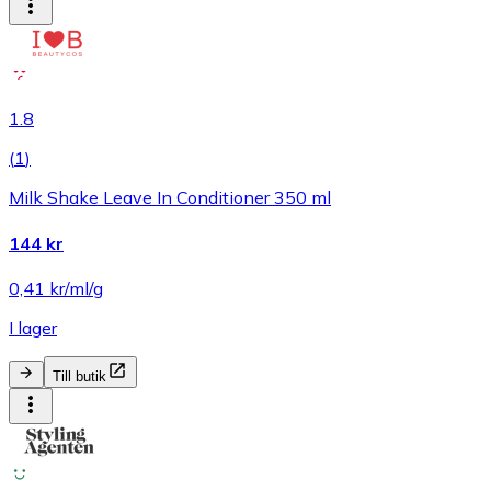
1.8
(
1
)
Milk Shake Leave In Conditioner 350 ml
144 kr
0,41 kr/ml/g
I lager
Till butik