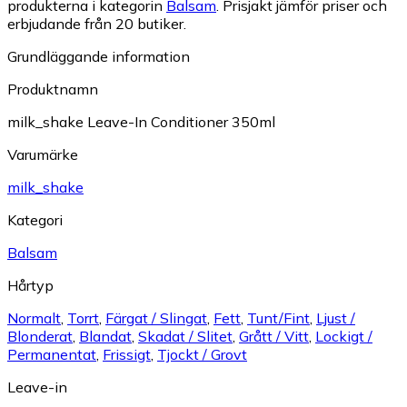
produkterna i kategorin
Balsam
.
Prisjakt jämför priser och
erbjudande från 20 butiker.
Grundläggande information
Produktnamn
milk_shake Leave-In Conditioner 350ml
Varumärke
milk_shake
Kategori
Balsam
Hårtyp
Normalt
,
Torrt
,
Färgat / Slingat
,
Fett
,
Tunt/Fint
,
Ljust /
Blonderat
,
Blandat
,
Skadat / Slitet
,
Grått / Vitt
,
Lockigt /
Permanentat
,
Frissigt
,
Tjockt / Grovt
Leave-in