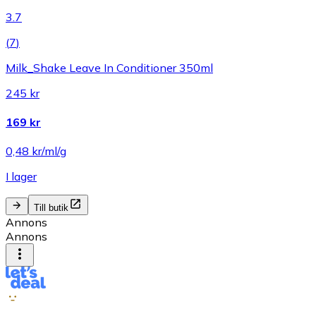
3.7
(
7
)
Milk_Shake Leave In Conditioner 350ml
245 kr
169 kr
0,48 kr/ml/g
I lager
Till butik
Annons
Annons