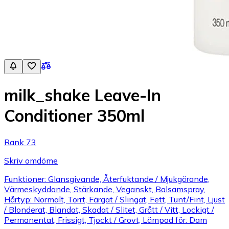
milk_shake Leave-In
Conditioner 350ml
Rank 73
Skriv omdöme
Funktioner: Glansgivande, Återfuktande / Mjukgörande,
Värmeskyddande, Stärkande, Veganskt, Balsamspray,
Hårtyp: Normalt, Torrt, Färgat / Slingat, Fett, Tunt/Fint, Ljust
/ Blonderat, Blandat, Skadat / Slitet, Grått / Vitt, Lockigt /
Permanentat, Frissigt, Tjockt / Grovt, Lämpad för: Dam