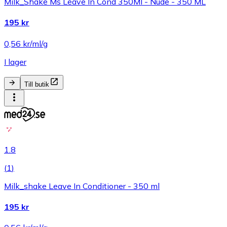
Milk_Shake Ms Leave In Cond 350Ml - Nude - 350 ML
195 kr
0,56 kr/ml/g
I lager
Till butik
1.8
(
1
)
Milk_shake Leave In Conditioner - 350 ml
195 kr