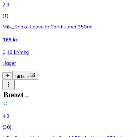
2.3
(
1
)
Milk_Shake Leave In Conditioner 350ml
169 kr
0,48 kr/ml/g
I lager
Till butik
4.3
(
30
)