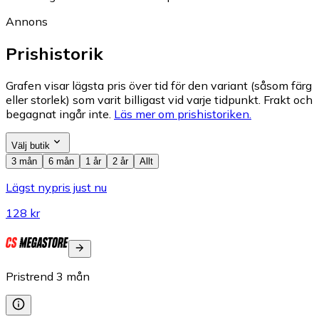
Annons
Prishistorik
Grafen visar lägsta pris över tid för den variant (såsom färg
eller storlek) som varit billigast vid varje tidpunkt. Frakt och
begagnat ingår inte.
Läs mer om prishistoriken.
Välj butik
3 mån
6 mån
1 år
2 år
Allt
Lägst nypris just nu
128 kr
Pristrend
3
mån