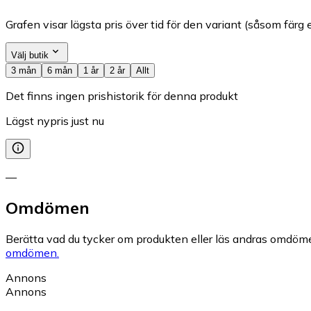
Grafen visar lägsta pris över tid för den variant (såsom färg e
Välj butik
3 mån
6 mån
1 år
2 år
Allt
Det finns ingen prishistorik för denna produkt
Lägst nypris just nu
—
Omdömen
Berätta vad du tycker om produkten eller läs andras omdöme
omdömen.
Annons
Annons