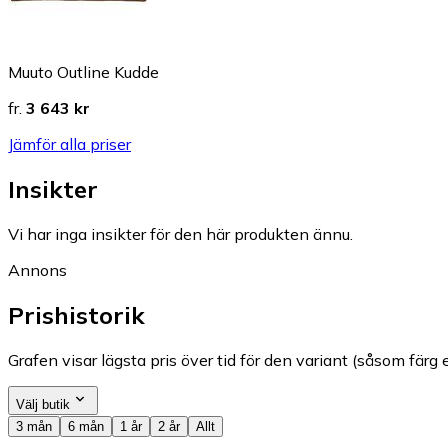
Muuto Outline Kudde
fr.
3 643 kr
Jämför alla priser
Insikter
Vi har inga insikter för den här produkten ännu.
Annons
Prishistorik
Grafen visar lägsta pris över tid för den variant (såsom färg e
Välj butik
3 mån
6 mån
1 år
2 år
Allt