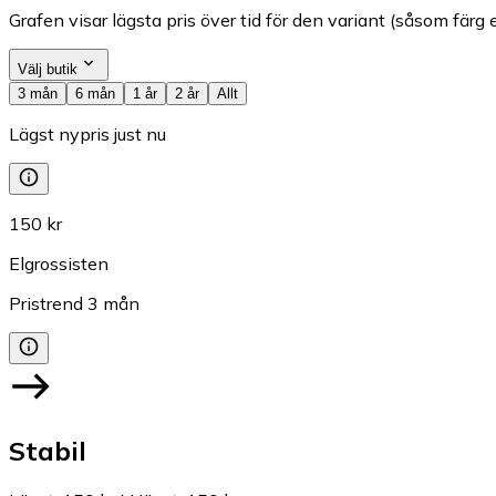
Grafen visar lägsta pris över tid för den variant (såsom färg e
Välj butik
3 mån
6 mån
1 år
2 år
Allt
Lägst nypris just nu
150 kr
Elgrossisten
Pristrend
3
mån
Stabil