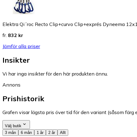
Elektra Qi´roc Recto Clip+curvo Clip+exprés Dyneema 12
fr.
832 kr
Jämför alla priser
Insikter
Vi har inga insikter för den här produkten ännu.
Annons
Prishistorik
Grafen visar lägsta pris över tid för den variant (såsom färg e
Välj butik
3 mån
6 mån
1 år
2 år
Allt