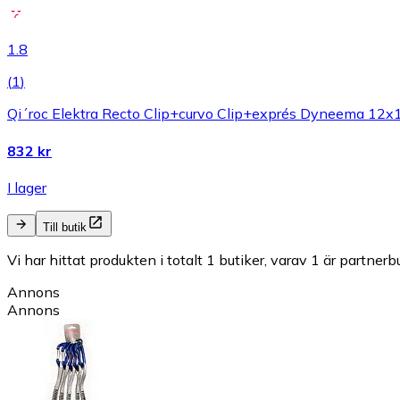
1.8
(
1
)
Qi´roc Elektra Recto Clip+curvo Clip+exprés Dyneema 12
832 kr
I lager
Till butik
Vi har hittat produkten i totalt 1 butiker, varav 1 är partnerbu
Annons
Annons