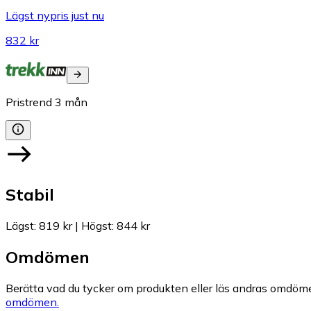
Lägst nypris just nu
832 kr
Pristrend
3
mån
Stabil
Lägst
:
819 kr
|
Högst
:
844 kr
Omdömen
Berätta vad du tycker om produkten eller läs andras omdöme
omdömen.