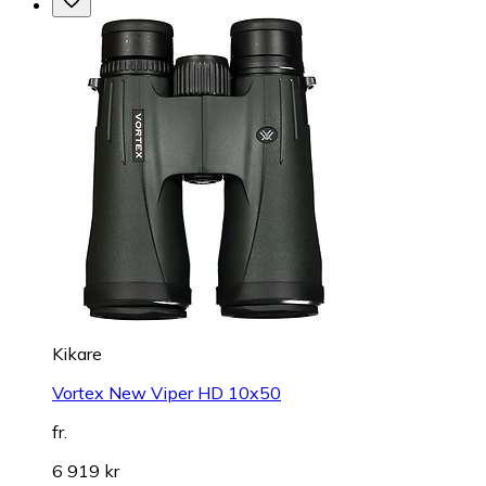
Kikare
Vortex New Viper HD 10x50
fr.
6 919 kr