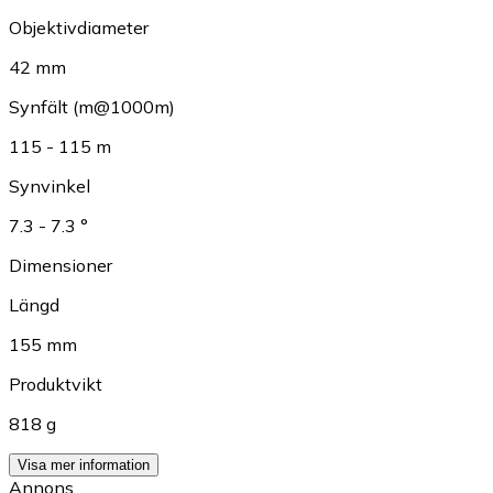
Objektivdiameter
42 mm
Synfält (m@1000m)
115 - 115 m
Synvinkel
7.3 - 7.3 °
Dimensioner
Längd
155 mm
Produktvikt
818 g
Visa mer information
Annons