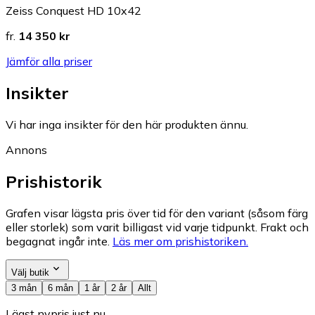
Zeiss Conquest HD 10x42
fr.
14 350 kr
Jämför alla priser
Insikter
Vi har inga insikter för den här produkten ännu.
Annons
Prishistorik
Grafen visar lägsta pris över tid för den variant (såsom färg
eller storlek) som varit billigast vid varje tidpunkt. Frakt och
begagnat ingår inte.
Läs mer om prishistoriken.
Välj butik
3 mån
6 mån
1 år
2 år
Allt
Lägst nypris just nu