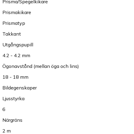
Prisma/Spegelkikare
Prismakikare
Prismatyp
Takkant
Utgångspupill
4.2 - 4.2 mm
Ögonavstånd (mellan öga och lins)
18 - 18 mm
Bildegenskaper
Ljusstyrka
6
Närgräns
2 m