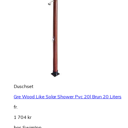
Duschset
Gre Wood Like Solar Shower Pvc 20l Brun 20 Liters
fr.
1 704 kr
hos
SwimInn