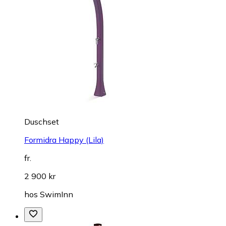
Duschset
Formidra Happy (Lila)
fr.
2 900 kr
hos
SwimInn