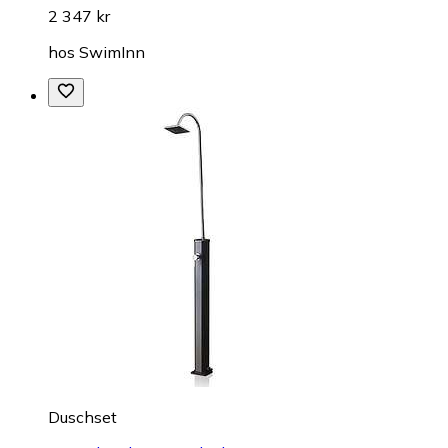
2 347 kr
hos
SwimInn
Duschset