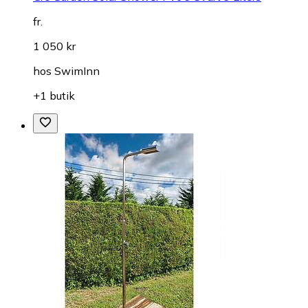
fr.
1 050 kr
hos
SwimInn
+1 butik