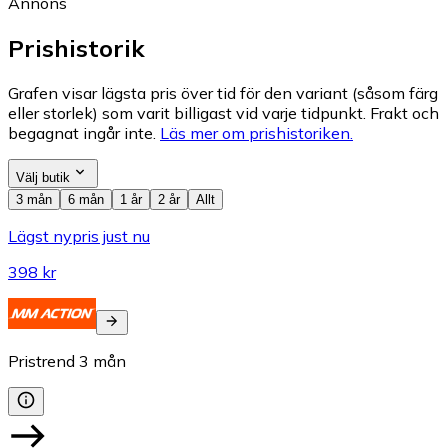
Annons
Prishistorik
Grafen visar lägsta pris över tid för den variant (såsom färg
eller storlek) som varit billigast vid varje tidpunkt. Frakt och
begagnat ingår inte.
Läs mer om prishistoriken.
Välj butik
3 mån
6 mån
1 år
2 år
Allt
Lägst nypris just nu
398 kr
Pristrend
3
mån