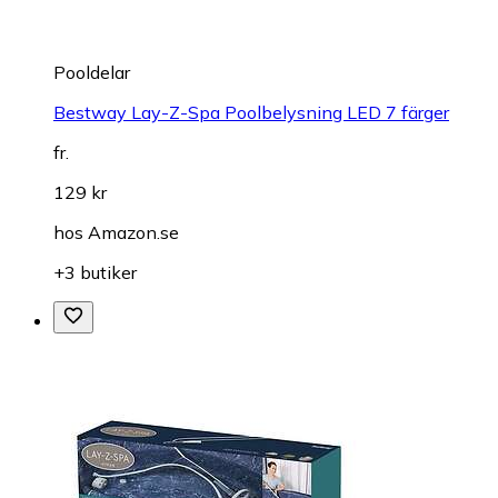
Pooldelar
Bestway Lay-Z-Spa Poolbelysning LED 7 färger
fr.
129 kr
hos
Amazon.se
+3 butiker