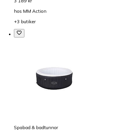
3 189 kr
hos
MM Action
+3 butiker
Spabad & badtunnor