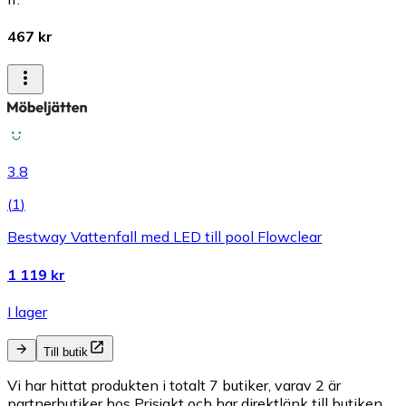
467 kr
3.8
(
1
)
Bestway Vattenfall med LED till pool Flowclear
1 119 kr
I lager
Till butik
Vi har hittat produkten i totalt 7 butiker, varav 2 är
partnerbutiker hos Prisjakt och har direktlänk till butiken.