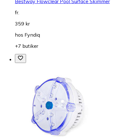
Bestway Flowclear Pool Surface Skimmer
fr.
359 kr
hos
Fyndiq
+7 butiker