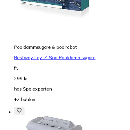
Pooldammsugare & poolrobot
Bestway Lay-Z-Spa Pooldammsugare
fr.
299 kr
hos
Spelexperten
+2 butiker