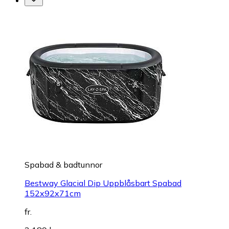
Spabad & badtunnor
Bestway Glacial Dip Uppblåsbart Spabad
152x92x71cm
fr.