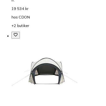
fr.
19 534 kr
hos
CDON
+2 butiker