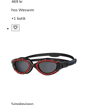
469 kr
hos
Weswim
+1 butik
Simglasögon