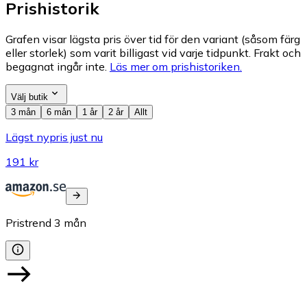
Prishistorik
Grafen visar lägsta pris över tid för den variant (såsom färg
eller storlek) som varit billigast vid varje tidpunkt. Frakt och
begagnat ingår inte.
Läs mer om prishistoriken.
Välj butik
3 mån
6 mån
1 år
2 år
Allt
Lägst nypris just nu
191 kr
Pristrend
3
mån