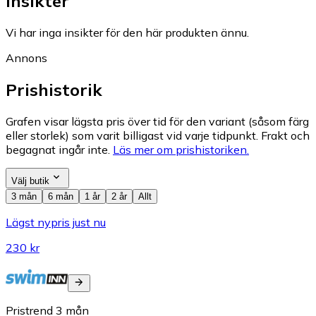
Insikter
Vi har inga insikter för den här produkten ännu.
Annons
Prishistorik
Grafen visar lägsta pris över tid för den variant (såsom färg
eller storlek) som varit billigast vid varje tidpunkt. Frakt och
begagnat ingår inte.
Läs mer om prishistoriken.
Välj butik
3 mån
6 mån
1 år
2 år
Allt
Lägst nypris just nu
230 kr
Pristrend
3
mån