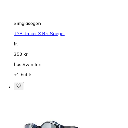
Simglasögon
TYR Tracer X Rzr Spegel
fr.
353 kr
hos
SwimInn
+1 butik