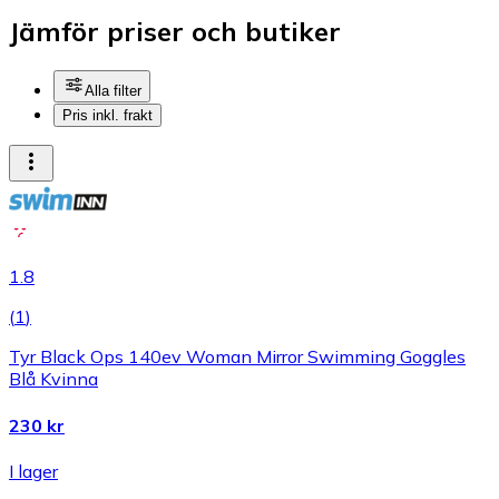
Jämför priser och butiker
Alla filter
Pris inkl. frakt
1.8
(
1
)
Tyr Black Ops 140ev Woman Mirror Swimming Goggles
Blå Kvinna
230 kr
I lager