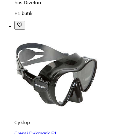
hos
DiveInn
+1 butik
Cyklop
Cressi Dykmask F1