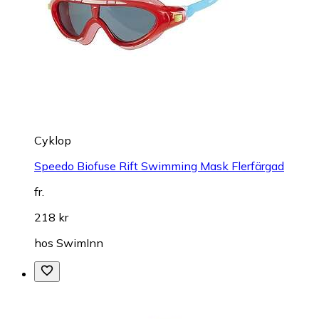
Cyklop
Speedo Biofuse Rift Swimming Mask Flerfärgad
fr.
218 kr
hos
SwimInn