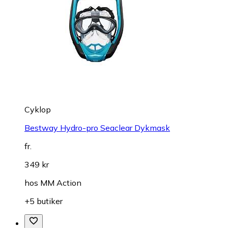
Cyklop
Bestway Hydro-pro Seaclear Dykmask
fr.
349 kr
hos
MM Action
+5 butiker