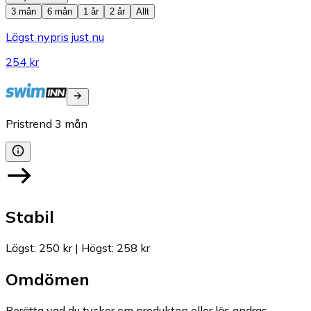
3 mån
6 mån
1 år
2 år
Allt
Lägst nypris just nu
254 kr
Pristrend
3
mån
Stabil
Lägst
:
250 kr
|
Högst
:
258 kr
Omdömen
Berätta vad du tycker om produkten eller läs andras