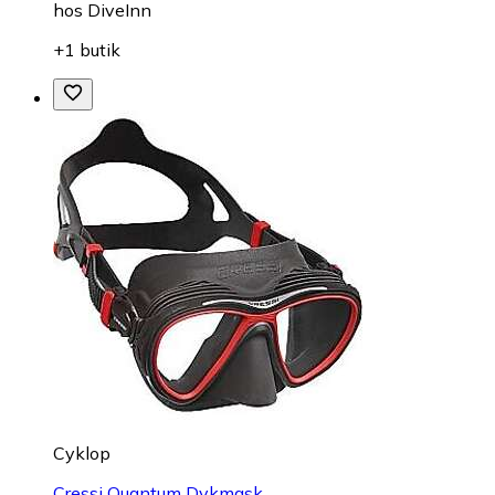
hos
DiveInn
+1 butik
Cyklop
Cressi Quantum Dykmask