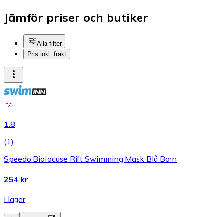
Jämför priser och butiker
Alla filter
Pris inkl. frakt
1.8
(
1
)
Speedo Biofocuse Rift Swimming Mask Blå Barn
254 kr
I lager