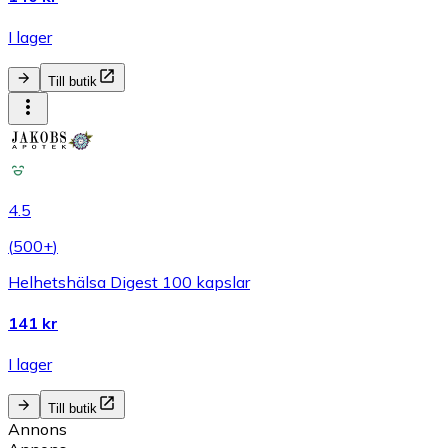
I lager
Till butik
4.5
(
500+
)
Helhetshälsa Digest 100 kapslar
141 kr
I lager
Till butik
Annons