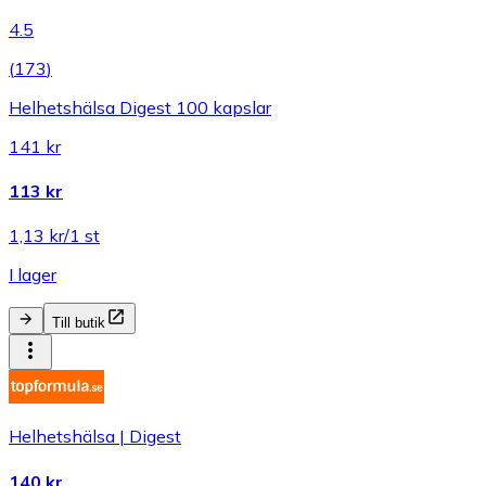
4.5
(
173
)
Helhetshälsa Digest 100 kapslar
141 kr
113 kr
1,13 kr/1 st
I lager
Till butik
Helhetshälsa | Digest
140 kr