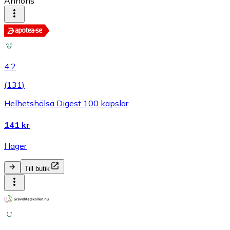
Annons
4.2
(
131
)
Helhetshälsa Digest 100 kapslar
141 kr
I lager
Till butik