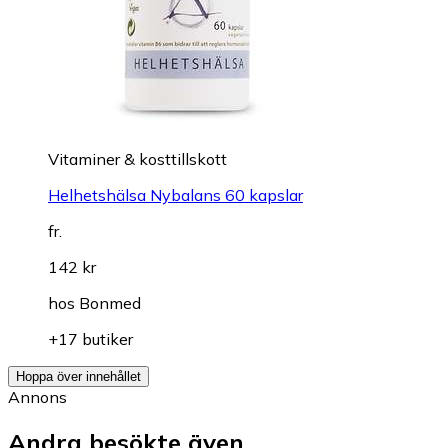
Vitaminer & kosttillskott
Helhetshälsa Nybalans 60 kapslar
fr.
142 kr
hos
Bonmed
+17 butiker
Hoppa över innehållet
Annons
Andra besökte även