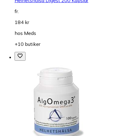
Helhetshälsa Digest 200 Kapslar
fr.
184 kr
hos
Meds
+10 butiker