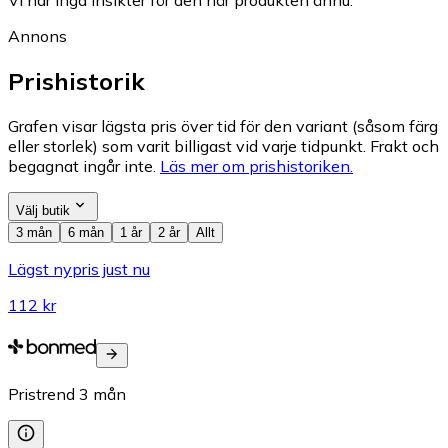
Annons
Prishistorik
Grafen visar lägsta pris över tid för den variant (såsom färg
eller storlek) som varit billigast vid varje tidpunkt. Frakt och
begagnat ingår inte.
Läs mer om prishistoriken.
Välj butik
3 mån
6 mån
1 år
2 år
Allt
Lägst nypris just nu
112 kr
Pristrend
3
mån