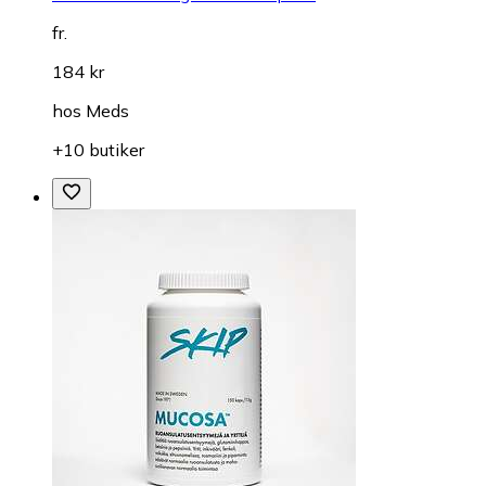
fr.
184 kr
hos
Meds
+10 butiker