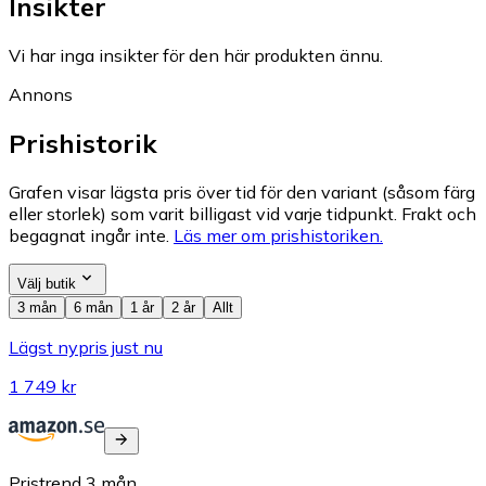
Insikter
Vi har inga insikter för den här produkten ännu.
Annons
Prishistorik
Grafen visar lägsta pris över tid för den variant (såsom färg
eller storlek) som varit billigast vid varje tidpunkt. Frakt och
begagnat ingår inte.
Läs mer om prishistoriken.
Välj butik
3 mån
6 mån
1 år
2 år
Allt
Lägst nypris just nu
1 749 kr
Pristrend
3
mån