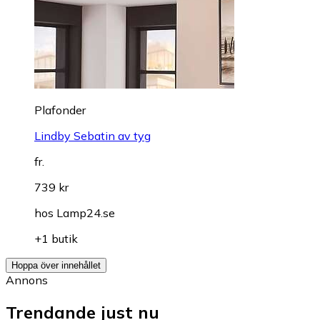
Plafonder
Lindby Sebatin av tyg
fr.
739 kr
hos
Lamp24.se
+1 butik
Hoppa över innehållet
Annons
Trendande just nu