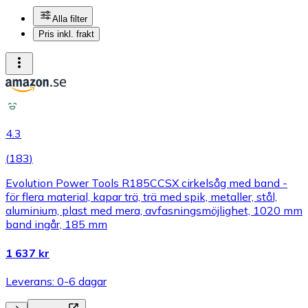
Alla filter
Pris inkl. frakt
4.3
(
183
)
Evolution Power Tools R185CCSX cirkelsåg med band -
för flera material, kapar trä, trä med spik, metaller, stål,
aluminium, plast med mera, avfasningsmöjlighet, 1020 mm
band ingår, 185 mm
1 637 kr
Leverans: 0-6 dagar