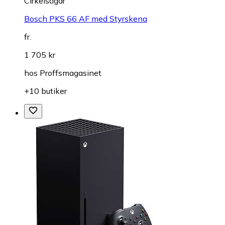
Cirkelsågar
Bosch PKS 66 AF med Styrskena
fr.
1 705 kr
hos
Proffsmagasinet
+10 butiker