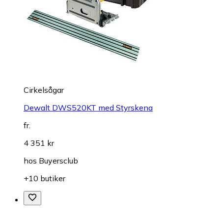
Cirkelsågar
Dewalt DWS520KT med Styrskena
fr.
4 351 kr
hos
Buyersclub
+10 butiker