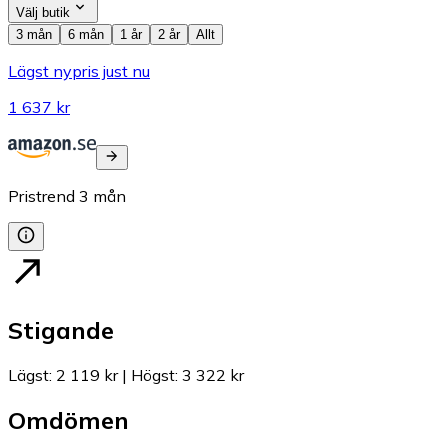
Välj butik
3 mån
6 mån
1 år
2 år
Allt
Lägst nypris just nu
1 637 kr
Pristrend
3
mån
Stigande
Lägst
:
2 119 kr
|
Högst
:
3 322 kr
Omdömen