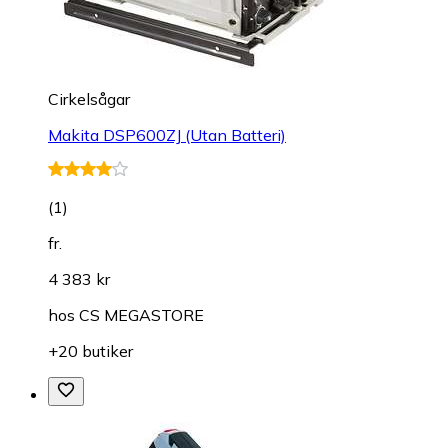
Cirkelsågar
Makita DSP600ZJ (Utan Batteri)
(
1
)
fr.
4 383 kr
hos
CS MEGASTORE
+20 butiker