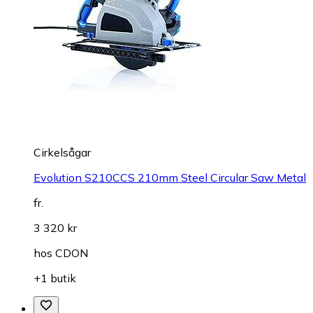
Cirkelsågar
Evolution S210CCS 210mm Steel Circular Saw Metal
fr.
3 320 kr
hos
CDON
+1 butik