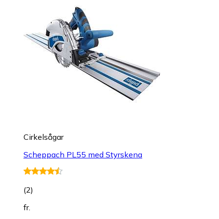
Cirkelsågar
Scheppach PL55 med Styrskena
(
2
)
fr.