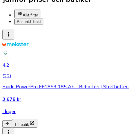
Alla filter
Pris inkl. frakt
4.2
(
22
)
Exide PowerPro EF1853 185 Ah - Bilbatteri | Startbatteri
3 678 kr
I lager
Till butik