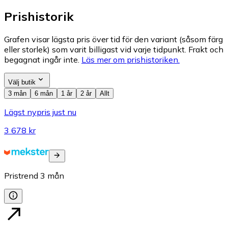
Prishistorik
Grafen visar lägsta pris över tid för den variant (såsom färg
eller storlek) som varit billigast vid varje tidpunkt. Frakt och
begagnat ingår inte.
Läs mer om prishistoriken.
Välj butik
3 mån
6 mån
1 år
2 år
Allt
Lägst nypris just nu
3 678 kr
Pristrend
3
mån