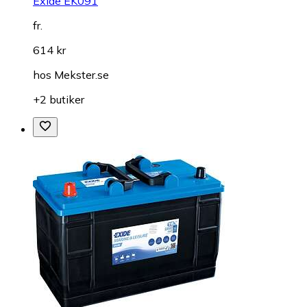
Exide EK091
fr.
614 kr
hos
Mekster.se
+2 butiker