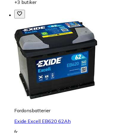
+3 butiker
Fordonsbatterier
Exide Excell EB620 62Ah
fr.