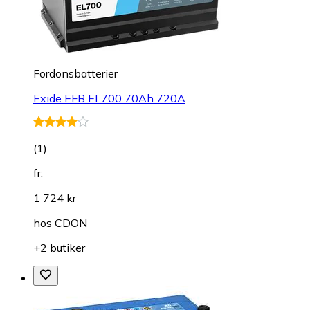
Fordonsbatterier
Exide EFB EL700 70Ah 720A
(
1
)
fr.
1 724 kr
hos
CDON
+2 butiker