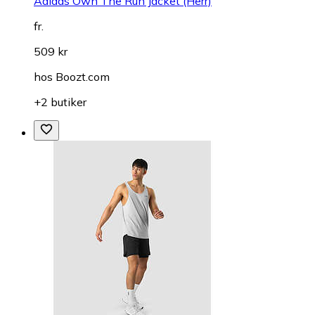
Adidas Own The Run Jacket (Herr)
fr.
509 kr
hos
Boozt.com
+2 butiker