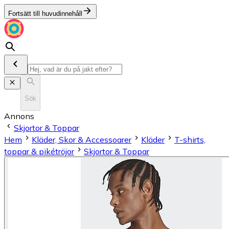
Fortsätt till huvudinnehåll
Sök
Annons
Skjortor & Toppar
Hem
Kläder, Skor & Accessoarer
Kläder
T-shirts,
toppar & pikétröjor
Skjortor & Toppar