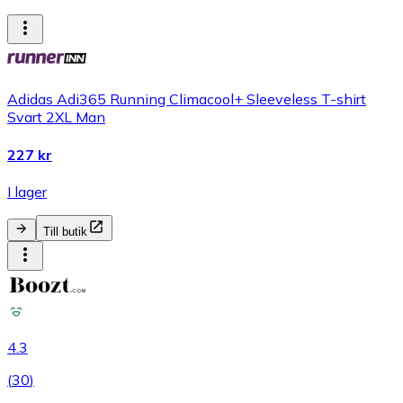
Adidas Adi365 Running Climacool+ Sleeveless T-shirt
Svart 2XL Man
227 kr
I lager
Till butik
4.3
(
30
)