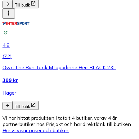
Till butik
4.8
(
72
)
Own The Run Tank M löparlinne Herr BLACK 2XL
399 kr
I lager
Till butik
Vi har hittat produkten i totalt 4 butiker, varav 4 är
partnerbutiker hos Prisjakt och har direktlänk till butiken.
Hur vi visar priser och butiker.