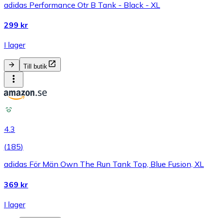
adidas Performance Otr B Tank - Black - XL
299 kr
I lager
Till butik
4.3
(
185
)
adidas För Män Own The Run Tank Top, Blue Fusion, XL
369 kr
I lager