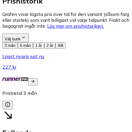
Prishistorik
Grafen visar lägsta pris över tid för den variant (såsom färg
eller storlek) som varit billigast vid varje tidpunkt. Frakt och
begagnat ingår inte.
Läs mer om prishistoriken.
Välj butik
3 mån
6 mån
1 år
2 år
Allt
Lägst nypris just nu
227 kr
Pristrend
3
mån