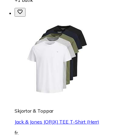
Skjortor & Toppar
Jack & Jones JORJXJ TEE T-Shirt (Herr)
fr.