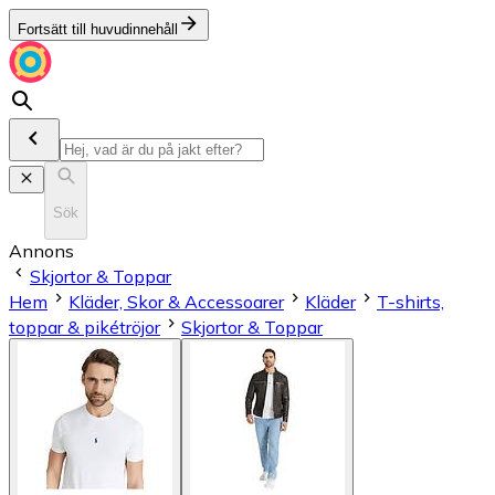
Fortsätt till huvudinnehåll
Sök
Annons
Skjortor & Toppar
Hem
Kläder, Skor & Accessoarer
Kläder
T-shirts,
toppar & pikétröjor
Skjortor & Toppar