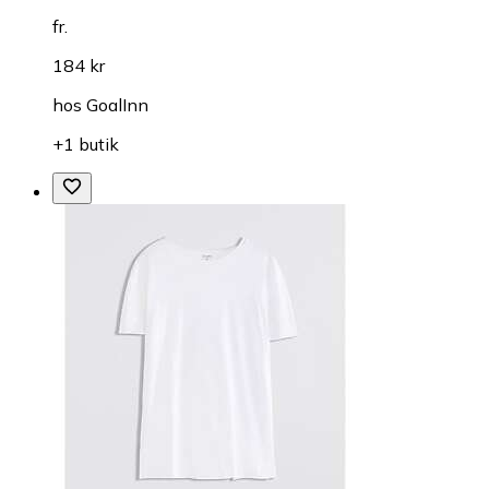
fr.
184 kr
hos
GoalInn
+1 butik