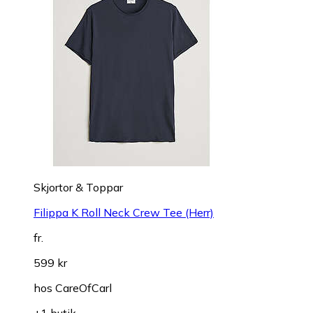
Skjortor & Toppar
Filippa K Roll Neck Crew Tee (Herr)
fr.
599 kr
hos
CareOfCarl
+1 butik