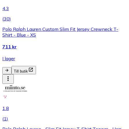
4.3
(
30
)
Polo Ralph Lauren Custom Slim Fit Jersey Crewneck T-
Shirt - Blue - XS
711 kr
I lager
Till butik
1.8
(
1
)