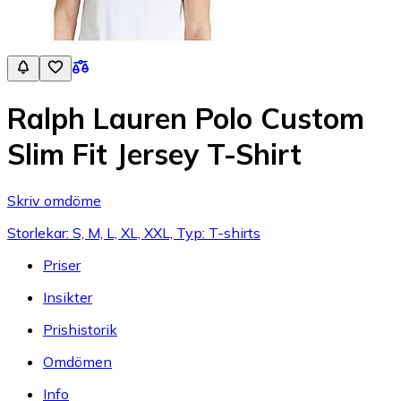
Ralph Lauren Polo Custom
Slim Fit Jersey T-Shirt
Skriv omdöme
Storlekar: S, M, L, XL, XXL, Typ: T-shirts
Priser
Insikter
Prishistorik
Omdömen
Info