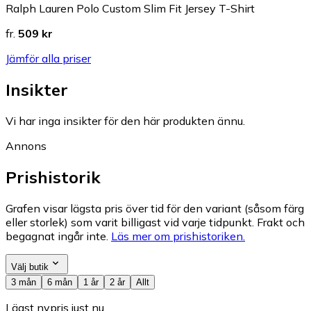
Ralph Lauren Polo Custom Slim Fit Jersey T-Shirt
fr.
509 kr
Jämför alla priser
Insikter
Vi har inga insikter för den här produkten ännu.
Annons
Prishistorik
Grafen visar lägsta pris över tid för den variant (såsom färg
eller storlek) som varit billigast vid varje tidpunkt. Frakt och
begagnat ingår inte.
Läs mer om prishistoriken.
Välj butik
3 mån
6 mån
1 år
2 år
Allt
Lägst nypris just nu