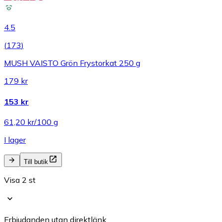
4.5
(
173
)
MUSH VAISTO Grön Frystorkat 250 g
179 kr
153 kr
61,20 kr/100 g
I lager
Till butik
Visa 2 st
Erbjudanden utan direktlänk