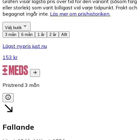
Grafen visar lägsta pris över tid för den variant (såsom färg
eller storlek) som varit billigast vid varje tidpunkt. Frakt och
begagnat ingår inte.
Läs mer om prishistoriken.
Välj butik
3 mån
6 mån
1 år
2 år
Allt
Lägst nypris just nu
153 kr
Pristrend
3
mån
Fallande