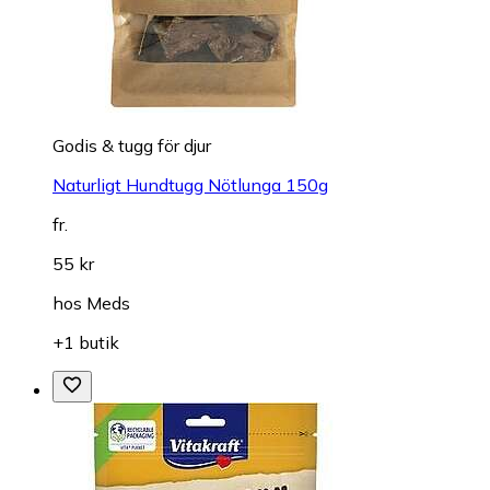
Godis & tugg för djur
Naturligt Hundtugg Nötlunga 150g
fr.
55 kr
hos
Meds
+1 butik