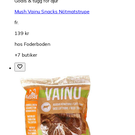
Godis & tugg för djur
Mush Vainu Snacks Nötmatstrupe
fr.
139 kr
hos
Foderboden
+7 butiker