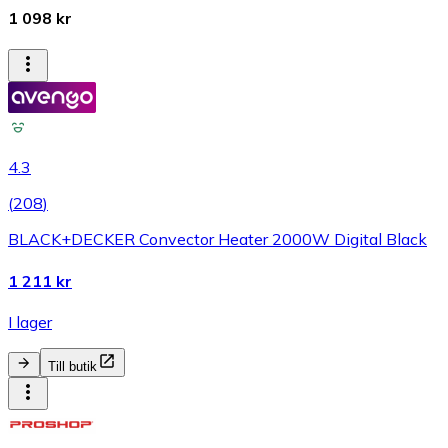
1 098 kr
4.3
(
208
)
BLACK+DECKER Convector Heater 2000W Digital Black
1 211 kr
I lager
Till butik