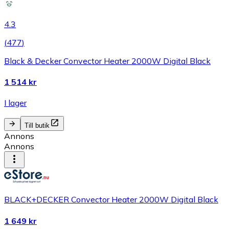
4.3
(
477
)
Black & Decker Convector Heater 2000W Digital Black
1 514 kr
I lager
Till butik
Annons
Annons
BLACK+DECKER Convector Heater 2000W Digital Black
1 649 kr