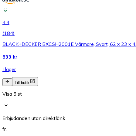
4.4
(
184
)
BLACK+DECKER BXCSH2001E Värmare, Svart, 62 x 23 x 4
833 kr
I lager
Till butik
Visa 5 st
Erbjudanden utan direktlänk
fr.