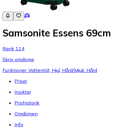
Samsonite Essens 69cm
Rank 114
Skriv omdöme
Funktioner: Vattentät, Hjul, Hård/Mjuk: Hård
Priser
Insikter
Prishistorik
Omdömen
Info