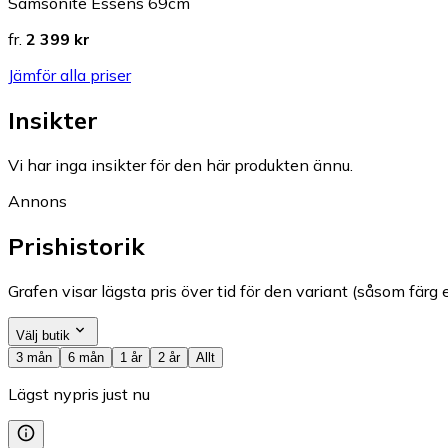
Samsonite Essens 69cm
fr.
2 399 kr
Jämför alla priser
Insikter
Vi har inga insikter för den här produkten ännu.
Annons
Prishistorik
Grafen visar lägsta pris över tid för den variant (såsom färg e
Välj butik
3 mån
6 mån
1 år
2 år
Allt
Lägst nypris just nu