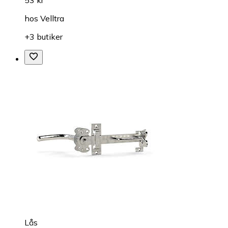
53 kr
hos
Velltra
+3 butiker
Lås