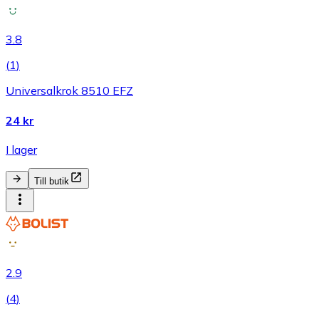
3.8
(
1
)
Universalkrok 8510 EFZ
24 kr
I lager
Till butik
2.9
(
4
)