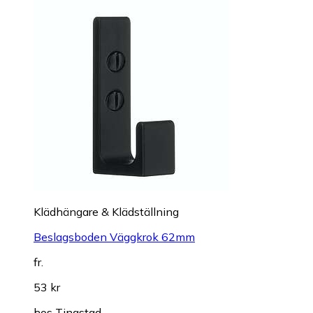
Klädhängare & Klädställning
Beslagsboden Väggkrok 62mm
fr.
53 kr
hos
Tingstad