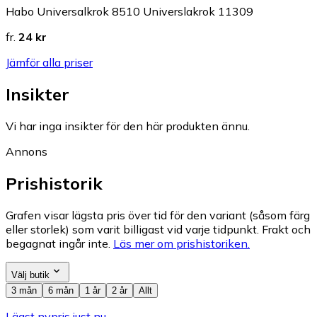
Habo Universalkrok 8510 Universlakrok 11309
fr.
24 kr
Jämför alla priser
Insikter
Vi har inga insikter för den här produkten ännu.
Annons
Prishistorik
Grafen visar lägsta pris över tid för den variant (såsom färg
eller storlek) som varit billigast vid varje tidpunkt. Frakt och
begagnat ingår inte.
Läs mer om prishistoriken.
Välj butik
3 mån
6 mån
1 år
2 år
Allt
Lägst nypris just nu