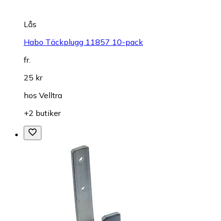
Lås
Habo Täckplugg 11857 10-pack
fr.
25 kr
hos
Velltra
+2 butiker