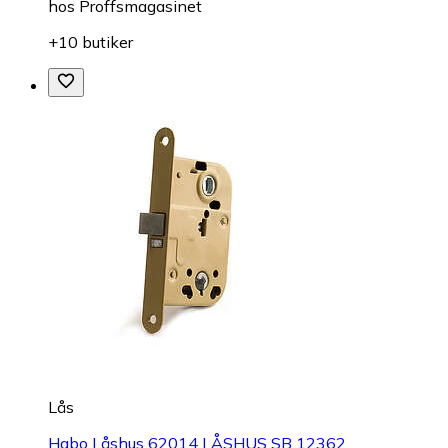
hos
Proffsmagasinet
+10 butiker
Lås
Habo Låshus 62014 LÅSHUS SB 12362