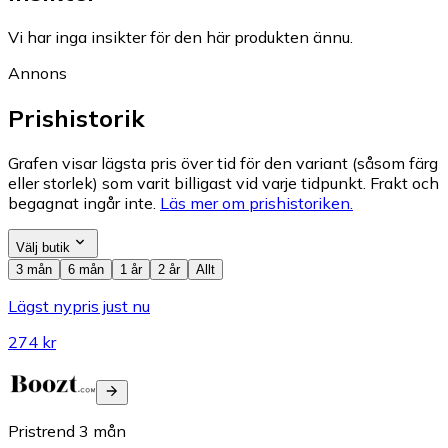
Vi har inga insikter för den här produkten ännu.
Annons
Prishistorik
Grafen visar lägsta pris över tid för den variant (såsom färg
eller storlek) som varit billigast vid varje tidpunkt. Frakt och
begagnat ingår inte.
Läs mer om prishistoriken.
Välj butik
3 mån
6 mån
1 år
2 år
Allt
Lägst nypris just nu
274 kr
Pristrend
3
mån