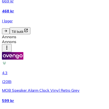
669 kr
468 kr
I lager
Till butik
Annons
Annons
4.3
(
208
)
MOB Speaker Alarm Clock Vinyl Retro Grey
599 kr