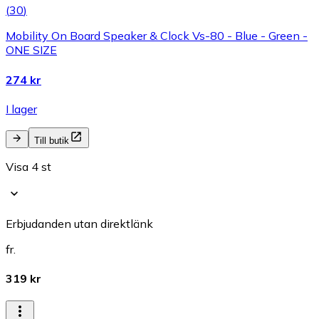
(
30
)
Mobility On Board Speaker & Clock Vs-80 - Blue - Green -
ONE SIZE
274 kr
I lager
Till butik
Visa 4 st
Erbjudanden utan direktlänk
fr.
319 kr