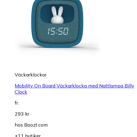
Väckarklockor
Mobility On Board Väckarklocka med Nattlampa Billy
Clock
fr.
293 kr
hos
Boozt.com
+11 butiker